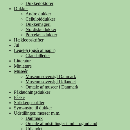
Dukkedoktorer
Dukker
Andre dukker
Celluloiddukker
Dukkemageri
Nordiske dukker
Porcelænsdukker
Hækleopskrifter
Jul
Legetøj (også af papir)
Glansbilleder
Litteratur
Miniature
Museér
Museumsoversigt Danmark
Museumsoversigt Udlandet
Omtale af museer i Danmark
Påklædningsdukker
Påske
Strikkeopskrifter
Symønstre til dukker
Udstillinger, messer m.m.
Danmark
Omtale af udstillinger i ind – og udland
Udlandet