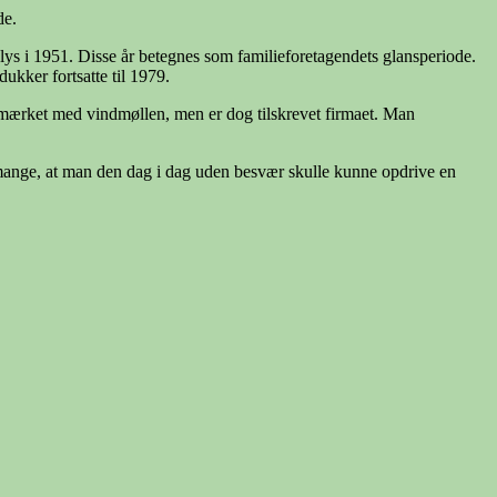
de.
ys i 1951. Disse år betegnes som familieforetagendets glansperiode.
kker fortsatte til 1979.
r mærket med vindmøllen, men er dog tilskrevet firmaet. Man
mange, at man den dag i dag uden besvær skulle kunne opdrive en