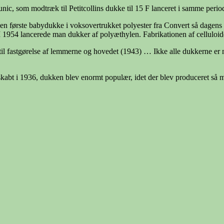
nic, som modtræk til Petitcollins dukke til 15 F lanceret i samme perio
 første babydukke i voksovertrukket polyester fra Convert så dagens l
954 lancerede man dukker af polyæthylen. Fabrikationen af celluloiddu
 til fastgørelse af lemmerne og hovedet (1943) … Ikke alle dukkerne e
abt i 1936, dukken blev enormt populær, idet der blev produceret så 