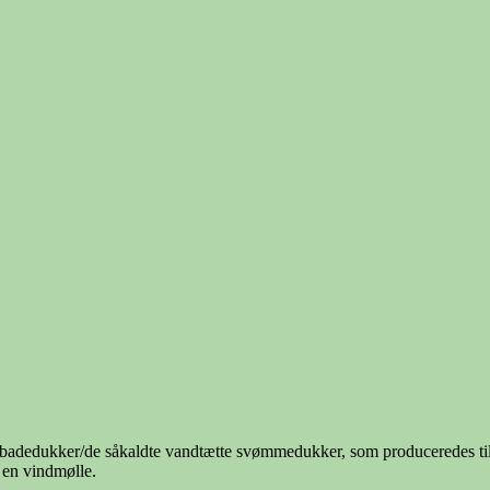
g badedukker/de såkaldte vandtætte svømmedukker, som produceredes til 
 en vindmølle.