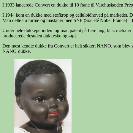
I 1933 lancerede Convert en dukke til 10 franc til Varehuskæden Prixu
I 1944 kom en dukke med stofkrop og celluloidhoved på markedet. Den
Man delte nu forme og maskiner med SNF (Société Nobel France) – I 1
Under hele dukkeperioden tog man patent på flere ting, bl.a. metoder
producerede desuden dukkesko og –tøj.
Den mest kendte dukke fra Convert er helt sikkert NANO, som blev sk
NANO-dukke.