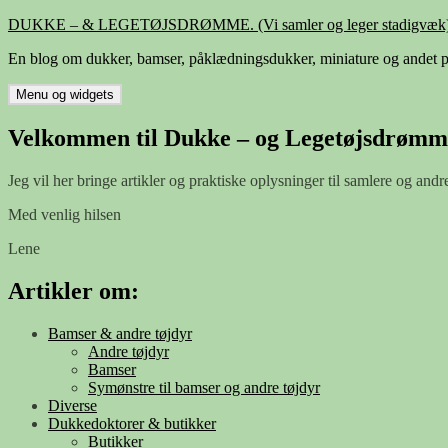
Hop
DUKKE – & LEGETØJSDRØMME. (Vi samler og leger stadigvæk)
til
En blog om dukker, bamser, påklædningsdukker, miniature og andet p
indhold
Menu og widgets
Velkommen til Dukke – og Legetøjsdrømm
Jeg vil her bringe artikler og praktiske oplysninger til samlere og andr
Med venlig hilsen
Lene
Artikler om:
Bamser & andre tøjdyr
Andre tøjdyr
Bamser
Symønstre til bamser og andre tøjdyr
Diverse
Dukkedoktorer & butikker
Butikker