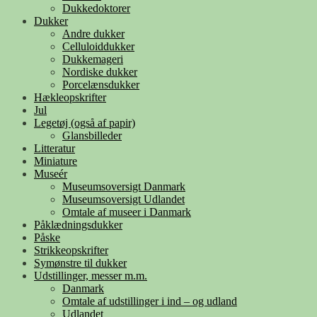
Dukkedoktorer
Dukker
Andre dukker
Celluloiddukker
Dukkemageri
Nordiske dukker
Porcelænsdukker
Hækleopskrifter
Jul
Legetøj (også af papir)
Glansbilleder
Litteratur
Miniature
Museér
Museumsoversigt Danmark
Museumsoversigt Udlandet
Omtale af museer i Danmark
Påklædningsdukker
Påske
Strikkeopskrifter
Symønstre til dukker
Udstillinger, messer m.m.
Danmark
Omtale af udstillinger i ind – og udland
Udlandet