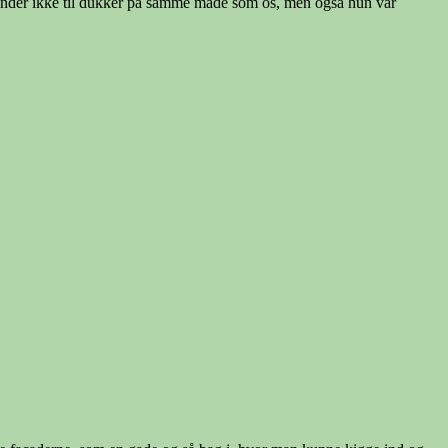
 kender ikke til dukker på samme måde som os, men også hun var