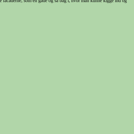
 alle facaderne, som en gade og så bag i, hvor man kunne kigge ind og