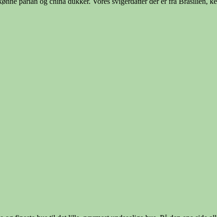
kønne parian og china dukker. Vores svigerdatter der er fra Brasilien,