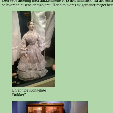
Den søde afdeling med dukkehusene er jo helt fantastisk, fra det størs
se hvordan husene er møbleret. Her blev vores svigerdatter meget beta
En af “De Kongelige
Dukker”