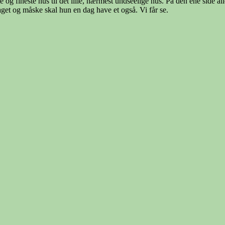
te og fineste hus til det lille, nærmest undseelige hus. På den ene side
get og måske skal hun en dag have et også. Vi får se.