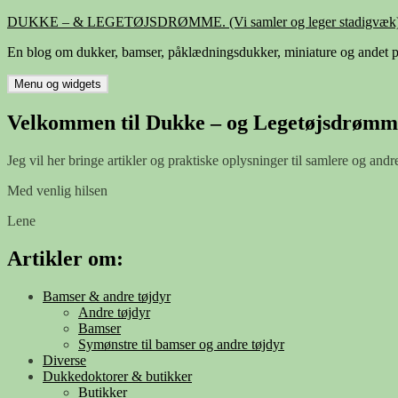
Hop
DUKKE – & LEGETØJSDRØMME. (Vi samler og leger stadigvæk)
til
En blog om dukker, bamser, påklædningsdukker, miniature og andet p
indhold
Menu og widgets
Velkommen til Dukke – og Legetøjsdrømm
Jeg vil her bringe artikler og praktiske oplysninger til samlere og andr
Med venlig hilsen
Lene
Artikler om:
Bamser & andre tøjdyr
Andre tøjdyr
Bamser
Symønstre til bamser og andre tøjdyr
Diverse
Dukkedoktorer & butikker
Butikker