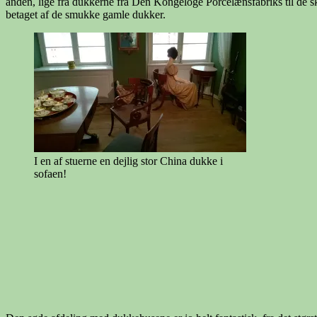
anden, lige fra dukkerne fra Den Kongeloge Porcelænsfabriks til de s
betaget af de smukke gamle dukker.
I en af stuerne en dejlig stor China dukke i
sofaen!