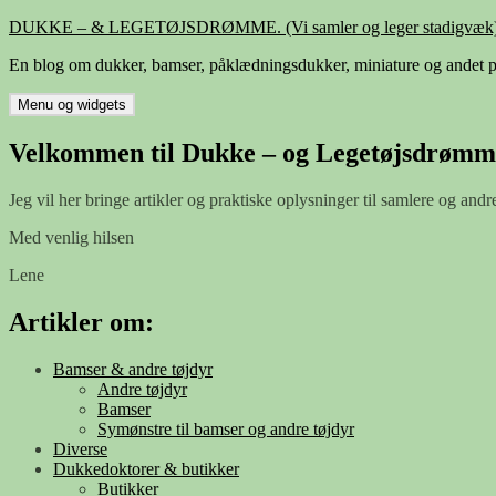
Hop
DUKKE – & LEGETØJSDRØMME. (Vi samler og leger stadigvæk)
til
En blog om dukker, bamser, påklædningsdukker, miniature og andet p
indhold
Menu og widgets
Velkommen til Dukke – og Legetøjsdrømm
Jeg vil her bringe artikler og praktiske oplysninger til samlere og andr
Med venlig hilsen
Lene
Artikler om:
Bamser & andre tøjdyr
Andre tøjdyr
Bamser
Symønstre til bamser og andre tøjdyr
Diverse
Dukkedoktorer & butikker
Butikker