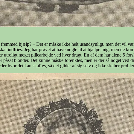
 fremmed hjælp? – Det er måske ikke helt usandsynligt, men det vil være
 skal indfries. Jeg har prøvet at have nogle til at hjælpe mig, men de komm
r utroligt meget pillearbejde ved hver dragt. En af dem har alene 5 forske
 er påsat blonder. Det kunne måske forenkles, men er der så noget ved dr
steder hvor det kan skaffes, så det glider af sig selv og ikke skaber pro