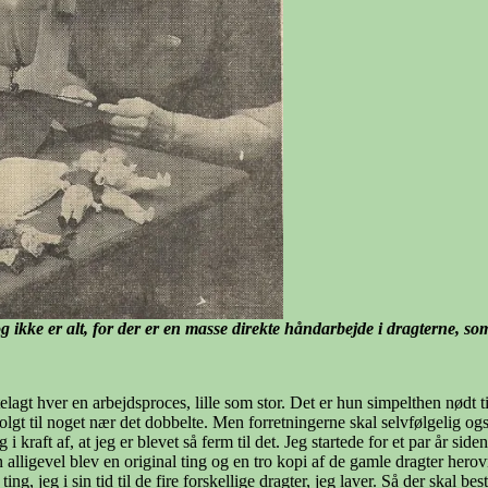
e er alt, for der er en masse direkte håndarbejde i dragterne, som 
elagt hver en arbejdsproces, lille som stor. Det er hun simpelthen nødt til
solgt til noget nær det dobbelte. Men forretningerne skal selvfølgelig ogs
 i kraft af, at jeg er blevet så ferm til det. Jeg startede for et par år 
n alligevel blev en original ting og en tro kopi af de gamle dragter hero
 jeg i sin tid til de fire forskellige dragter, jeg laver. Så der skal besti