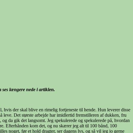
ses længere nede i artiklen.
, hvis der skal blive en rimelig fortjeneste til hende. Hun leverer disse
å leve. Det største arbejde har imidlertid fremstilleren af dukken, fru
siden, og da gik det langsomt. Jeg spekulerede og spekulerede på, hvordan
vre. Efterhånden kom det, og nu skærer jeg alt til 100 bånd, 100
lles noget, før et hold dragter, ser dagens lys, og så vil jeg jo gerne