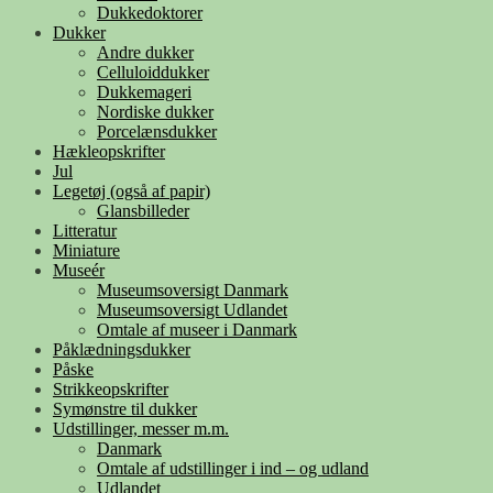
Dukkedoktorer
Dukker
Andre dukker
Celluloiddukker
Dukkemageri
Nordiske dukker
Porcelænsdukker
Hækleopskrifter
Jul
Legetøj (også af papir)
Glansbilleder
Litteratur
Miniature
Museér
Museumsoversigt Danmark
Museumsoversigt Udlandet
Omtale af museer i Danmark
Påklædningsdukker
Påske
Strikkeopskrifter
Symønstre til dukker
Udstillinger, messer m.m.
Danmark
Omtale af udstillinger i ind – og udland
Udlandet