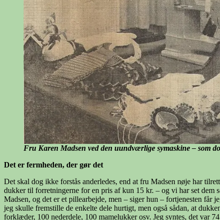
Fru Karen Madsen ved den uundværlige symaskine – som dog ikk
Det er fermheden, der gør det
Det skal dog ikke forstås anderledes, end at fru Madsen nøje har tilrett
dukker til forretningerne for en pris af kun 15 kr. – og vi har set dem 
Madsen, og det er et pillearbejde, men – siger hun – fortjenesten får jeg
jeg skulle fremstille de enkelte dele hurtigt, men også sådan, at dukke
forklæder, 100 nederdele, 100 mamelukker osv. Jeg syntes, det var 74 ting,