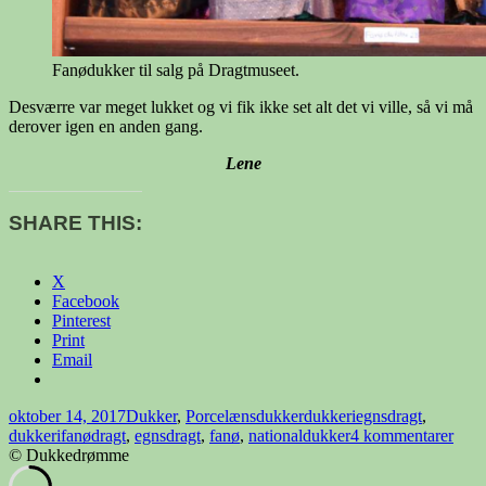
Fanødukker til salg på Dragtmuseet.
Desværre var meget lukket og vi fik ikke set alt det vi ville, så vi må
derover igen en anden gang.
Lene
SHARE THIS:
X
Facebook
Pinterest
Print
Email
Udgivet
Kategorier
Tags
oktober 14, 2017
Dukker
,
Porcelænsdukker
dukkeriegnsdragt
,
i
til
dukkerifanødragt
,
egnsdragt
,
fanø
,
nationaldukker
4 kommentarer
Duk
© Dukkedrømme
i