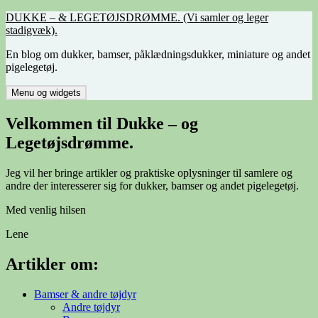
Hop
DUKKE – & LEGETØJSDRØMME. (Vi samler og leger
til
stadigvæk).
indhold
En blog om dukker, bamser, påklædningsdukker, miniature og andet
pigelegetøj.
Menu og widgets
Velkommen til Dukke – og
Legetøjsdrømme.
Jeg vil her bringe artikler og praktiske oplysninger til samlere og
andre der interesserer sig for dukker, bamser og andet pigelegetøj.
Med venlig hilsen
Lene
Artikler om:
Bamser & andre tøjdyr
Andre tøjdyr