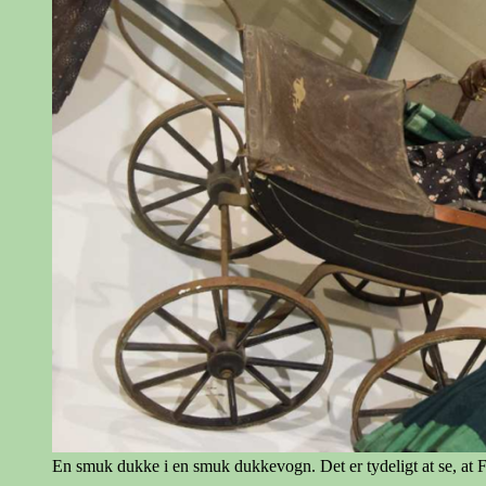
En smuk dukke i en smuk dukkevogn. Det er tydeligt at se, at Fa