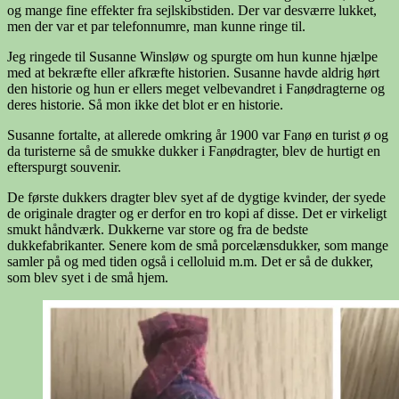
og mange fine effekter fra sejlskibstiden. Der var desværre lukket,
men der var et par telefonnumre, man kunne ringe til.
Jeg ringede til Susanne Winsløw og spurgte om hun kunne hjælpe
med at bekræfte eller afkræfte historien. Susanne havde aldrig hørt
den historie og hun er ellers meget velbevandret i Fanødragterne og
deres historie. Så mon ikke det blot er en historie.
Susanne fortalte, at allerede omkring år 1900 var Fanø en turist ø og
da turisterne så de smukke dukker i Fanødragter, blev de hurtigt en
efterspurgt souvenir.
De første dukkers dragter blev syet af de dygtige kvinder, der syede
de originale dragter og er derfor en tro kopi af disse. Det er virkeligt
smukt håndværk. Dukkerne var store og fra de bedste
dukkefabrikanter. Senere kom de små porcelænsdukker, som mange
samler på og med tiden også i celloluid m.m. Det er så de dukker,
som blev syet i de små hjem.