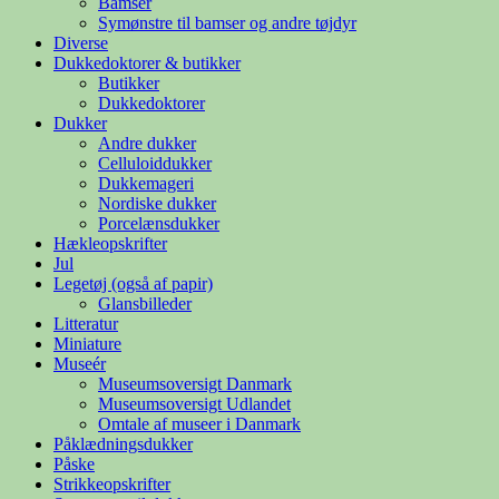
Bamser
Symønstre til bamser og andre tøjdyr
Diverse
Dukkedoktorer & butikker
Butikker
Dukkedoktorer
Dukker
Andre dukker
Celluloiddukker
Dukkemageri
Nordiske dukker
Porcelænsdukker
Hækleopskrifter
Jul
Legetøj (også af papir)
Glansbilleder
Litteratur
Miniature
Museér
Museumsoversigt Danmark
Museumsoversigt Udlandet
Omtale af museer i Danmark
Påklædningsdukker
Påske
Strikkeopskrifter