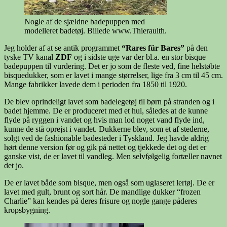
Nogle af de sjældne badepuppen med
modelleret badetøj. Billede www.Thieraulth.
Jeg holder af at se antik programmet
“Rares für Bares”
på den
tyske TV kanal
ZDF
og i sidste uge var der bl.a. en stor bisque
badepuppen til vurdering. Det er jo som de fleste ved, fine helstøbte
bisquedukker, som er lavet i mange størrelser, lige fra 3 cm til 45 cm.
Mange fabrikker lavede dem i perioden fra 1850 til 1920.
De blev oprindeligt lavet som badelegetøj til børn på stranden og i
badet hjemme. De er produceret med et hul, således at de kunne
flyde på ryggen i vandet og hvis man lod noget vand flyde ind,
kunne de stå oprejst i vandet. Dukkerne blev, som et af stederne,
solgt ved de fashionable badesteder i Tyskland. Jeg havde aldrig
hørt denne version før og gik på nettet og tjekkede det og det er
ganske vist, de er lavet til vandleg. Men selvfølgelig fortæller navnet
det jo.
De er lavet både som bisque, men også som uglaseret lertøj. De er
lavet med gult, brunt og sort hår. De mandlige dukker “frozen
Charlie” kan kendes på deres frisure og nogle gange påderes
kropsbygning.