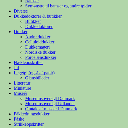
Bamser
Symønstre til bamser og andre tøjdyr
Diverse
Dukkedoktorer & butikker
Butikker
Dukkedoktorer
Dukker
Andre dukker
Celluloiddukker
Dukkemageri
Nordiske dukker
Porcelænsdukker
Hækleopskrifter
Jul
Legetøj (også af papir)
Glansbilleder
Litteratur
Miniature
Museér
Museumsoversigt Danmark
Museumsoversigt Udlandet
Omtale af museer i Danmark
Påklædningsdukker
Påske
Strikkeopskrifter