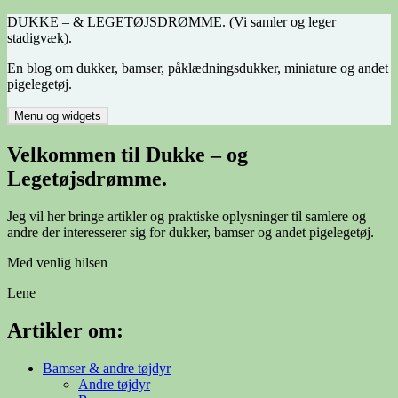
Hop
DUKKE – & LEGETØJSDRØMME. (Vi samler og leger
til
stadigvæk).
indhold
En blog om dukker, bamser, påklædningsdukker, miniature og andet
pigelegetøj.
Menu og widgets
Velkommen til Dukke – og
Legetøjsdrømme.
Jeg vil her bringe artikler og praktiske oplysninger til samlere og
andre der interesserer sig for dukker, bamser og andet pigelegetøj.
Med venlig hilsen
Lene
Artikler om:
Bamser & andre tøjdyr
Andre tøjdyr