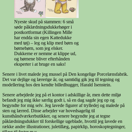
Nyeste skud på stammen: 6 små
søde påklædningsdukkebøger i
postkortformat (Killingen Mille
har endda sin egen Kattedukke
med tøj) – leg og klip med børn og
børnebørn, som jeg elsker.
Dukkerne er nemme at klippe ud,
og børnene bliver efterhånden
eksperter i at bruge en saks!
Senere i livet malede jeg mussel på Den kongelige Porcelænsfabrik.
Det var dejlige og lærerige år, og samtidig gik jeg til tegning og
modellering hos den kendte billedhugger, Harald Isenstein.
Senere arbejdede jeg på et kontor i adskillige år, men dette miljø
befandt jeg mig ikke særlig godt i, så en dag sagde jeg op og
begyndte for mig selv. Jeg lavede figurer af trylledej og malede på
sten og lærred. Disse arbejder var hovedsagelig til
kunsthåndværkerbutikker, og senere begyndte jeg at tegne
påklædningsdukker til forskellige ugeblade, hvortil jeg lavede en
række andre illustrationer, juletillæg, papirklip, horoskoptegninger,
tillæg til fester m.v.