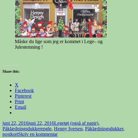
Måske du lige som jeg er kommet i Lege– og
Julestemning !
Share this:
X
Facebook
Pinterest
Print
Email
Udgivet
Kategorier
juni 22, 2016
juni 22, 2016
Legetøj (også af papir)
,
i
Tags
Påklædningsdukker
engle
,
Henny Iversen
,
Påklædningsdukker
,
til
postkort
Skriv en kommentar