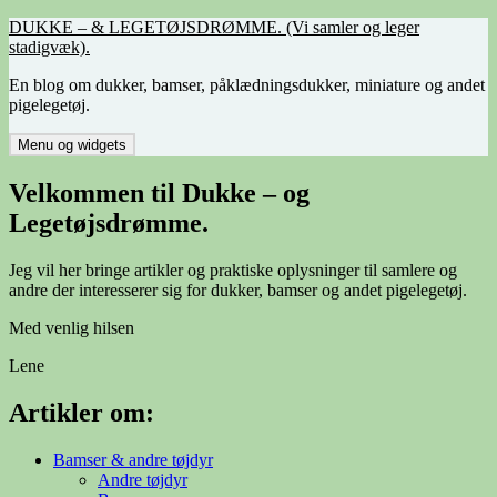
Hop
DUKKE – & LEGETØJSDRØMME. (Vi samler og leger
til
stadigvæk).
indhold
En blog om dukker, bamser, påklædningsdukker, miniature og andet
pigelegetøj.
Menu og widgets
Velkommen til Dukke – og
Legetøjsdrømme.
Jeg vil her bringe artikler og praktiske oplysninger til samlere og
andre der interesserer sig for dukker, bamser og andet pigelegetøj.
Med venlig hilsen
Lene
Artikler om:
Bamser & andre tøjdyr
Andre tøjdyr