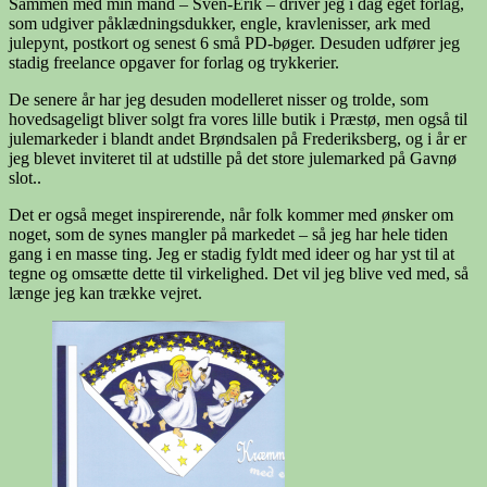
Sammen med min mand – Sven-Erik – driver jeg i dag eget forlag,
som udgiver påklædningsdukker, engle, kravlenisser, ark med
julepynt, postkort og senest 6 små PD-bøger. Desuden udfører jeg
stadig freelance opgaver for forlag og trykkerier.
De senere år har jeg desuden modelleret nisser og trolde, som
hovedsageligt bliver solgt fra vores lille butik i Præstø, men også til
julemarkeder i blandt andet Brøndsalen på Frederiksberg, og i år er
jeg blevet inviteret til at udstille på det store julemarked på Gavnø
slot..
Det er også meget inspirerende, når folk kommer med ønsker om
noget, som de synes mangler på markedet – så jeg har hele tiden
gang i en masse ting. Jeg er stadig fyldt med ideer og har yst til at
tegne og omsætte dette til virkelighed. Det vil jeg blive ved med, så
længe jeg kan trække vejret.