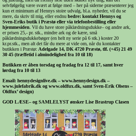
selvfølgelig være svært at følge med – her på siderne præsenterer jeg
kun et minimum af Hennys stoire udvalg, bl.a. nyheder, vil du se
mere, da skriv til mig, eller endnu
bedre: kontakt Hennys og
Sven-Eriks butik i Præstø eller via telefonbestilling eller
hjemmesiden
. Vil du have store påklædningsdukke– og andre ark,
er prisen 25,- pr. stk., mindre ark og de kære, små
påklædningsdukkebøger (en helt ny serie på 6 stk.) koster 20
kr.pr.stk., men alt det får du mere at vide om, når du kontakter
butikken i Præstø:
Adelgade 14, DK 4720 Præstø, tlf. (+45) 21 49
30 45 (træffetid i almindelighed fra 10 til 18)
Butikken er åben torsdag og fradag fra 12 til 17, samt hver
lørdag fra 10 til 13
Email: hennydesignlive.dk – www.hennydesign.dk –
www.julefabrik.dk og www.oldfux.dk, samt Sven-Erik Olsens –
Oldfux’ design)
GOD LÆSE– og SAMLELYST ø
nsker Lise Brastrup Clasen