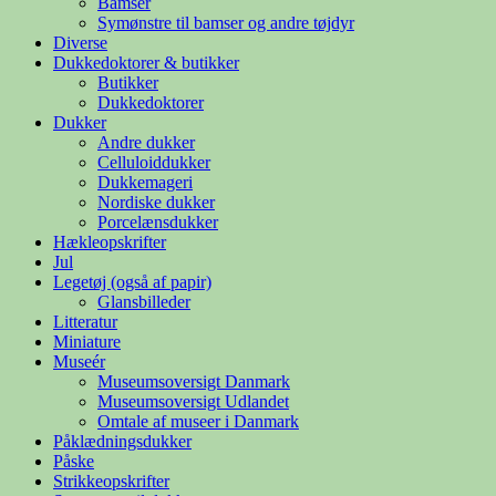
Bamser
Symønstre til bamser og andre tøjdyr
Diverse
Dukkedoktorer & butikker
Butikker
Dukkedoktorer
Dukker
Andre dukker
Celluloiddukker
Dukkemageri
Nordiske dukker
Porcelænsdukker
Hækleopskrifter
Jul
Legetøj (også af papir)
Glansbilleder
Litteratur
Miniature
Museér
Museumsoversigt Danmark
Museumsoversigt Udlandet
Omtale af museer i Danmark
Påklædningsdukker
Påske
Strikkeopskrifter