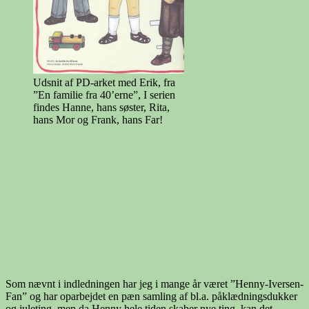
Udsnit af PD-arket med Erik, fra
”En familie fra 40’erne”, I serien
findes Hanne, hans søster, Rita,
hans Mor og Frank, hans Far!
Som nævnt i indledningen har jeg i mange år været ”Henny-Iversen-
Fan” og har oparbejdet en pæn samling af bl.a. påklædningsdukker
og juleting, men da Henny hele tiden skaber nye ting, kan det