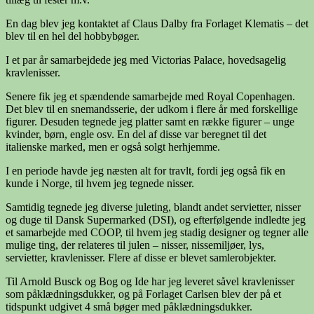
En dag blev jeg kontaktet af Claus Dalby fra Forlaget Klematis – det
blev til en hel del hobbybøger.
I et par år samarbejdede jeg med Victorias Palace, hovedsagelig
kravlenisser.
Senere fik jeg et spændende samarbejde med Royal Copenhagen.
Det blev til en snemandsserie, der udkom i flere år med forskellige
figurer. Desuden tegnede jeg platter samt en række figurer – unge
kvinder, børn, engle osv. En del af disse var beregnet til det
italienske marked, men er også solgt herhjemme.
I en periode havde jeg næsten alt for travlt, fordi jeg også fik en
kunde i Norge, til hvem jeg tegnede nisser.
Samtidig tegnede jeg diverse juleting, blandt andet servietter, nisser
og duge til Dansk Supermarked (DSI), og efterfølgende indledte jeg
et samarbejde med COOP, til hvem jeg stadig designer og tegner alle
mulige ting, der relateres til julen – nisser, nissemiljøer, lys,
servietter, kravlenisser. Flere af disse er blevet samlerobjekter.
Til Arnold Busck og Bog og Ide har jeg leveret såvel kravlenisser
som påklædningsdukker, og på Forlaget Carlsen blev der på et
tidspunkt udgivet 4 små bøger med påklædningsdukker.