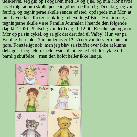
udskrevet. Jeg gik op i opgaven med liv og sjæl, og min Mor havde
lovet mig, at hun skulle poste tegningerne for mig. Den dag, jeg var
færdig, og tegningerne skulle sendes af sted, opdagede min Mor, at
hun havde læst forkert omkring indleveringsfristen. Hun troede, at
tegningerne skulle være Familie Journalen i hænde den følgende
dag kl. 12.00. Pludselig var det i dag kl. 12.00. Resolut sprang min
Mor op på sin cykel, og så gik det derudad til Valby! Hun var på
Familie Journalen 5 minutter over 12, så der var desværre intet at
gøre. Forståeligt nok, men jeg blev så skuffet over ikke at kunne
deltage, at jeg helt mistede lysten til at tegne i et lille stykke tid –
barnlig skuffelse – men den holdt heller ikke længe.