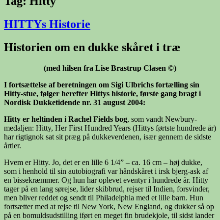
Tag:
Hitty
HITTYs Historie
Historien om en dukke skåret i træ
(med hilsen fra Lise Brastrup Clasen ©)
I fortsættelse af beretningen om Sigi Ulbrichs fortælling sin
Hitty-stue, følger herefter Hittys historie, første gang bragt i
Nordisk Dukketidende nr. 31 august 2004:
Hitty er heltinden i Rachel Fields bog
, som vandt Newbury-
medaljen: Hitty, Her First Hundred Years (Hittys førtste hundrede år)
har rigtignok sat sit præg på dukkeverdenen, især gennem de sidste
årtier.
Hvem er Hitty. Jo, det er en lille 6 1/4” – ca. 16 cm – høj dukke,
som i henhold til sin autobiografi var håndskåret i irsk bjerg-ask af
en bissekræmmer. Og hun har oplevet eventyr i hundrede år. Hitty
tager på en lang sørejse, lider skibbrud, rejser til Indien, forsvinder,
men bliver reddet og sendt til Philadelphia med et lille barn. Hun
fortsætter med at rejse til New York, New England, og dukker så op
på en bomuldsudstilling iført en meget fin brudekjole, til sidst lander