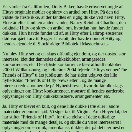
En samler fra Californien, Dotty Baker, havde erhvervet nogle af
Hittys originale møbler og skrev en artikel om Hitty. På den tid
vidste de fleste ikke, at der fandtes en rigtig dukke ved navn Hitty.
Flere år efter fandt en anden samler, Nancy Reinhart Charlton, den
originale Hitty og skrev en artikel om, hvordan hun havde fundet
dukken. Hun havde fundet ud af, at Hitty efter Lathrop-søstrenes
død var gået i arv til Roger Linscott, der havde doneret Hitty og
hendes ejendele til Stockbridge Bibliotek i Massachusetts.
Nu blev Hitty set og en slags offentlig ejendom, og der opstod stor
interesse, idet der dannedes dukkeklubber, arrangeredes
konkurrencer, etc. Den første konkurrence blev afholdt i oktober
2000 i Williamsburg, og i efteråret 2004 fejrede ”Hittys venner/The
Friends of Hitty” ti års jubilæum, de har siden udgivet det lille
nyhedsblad ”Friends of Hitty Newsletter”, og de mange
interesserede abonnerede på Nyhedsbrevet, hvor du får alle slags
oplysninger om Hitty: konkurrencer, mønstre til hendes garderobe,
oplysninger om Hitty-dukkekunstnere, arrangementer, etc.
Ja, Hitty er blevet en kult, og dene lille dukke i træ eller i andre
materialer er enormt sød. Vi siger tak til Virginia Ann Heyerdal, der
har stiftet ”Friends of Hitty”, for tilsendelse af dette udførlige
materiale med de mange detaljer, og skulle du være interesseret i
oplysninger om en unik, amerikansk dukke, der på det nærmest er