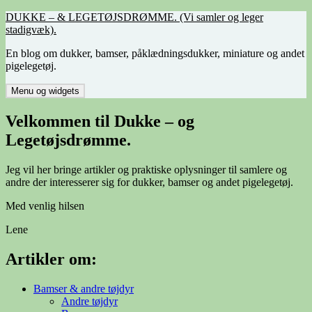
Hop
DUKKE – & LEGETØJSDRØMME. (Vi samler og leger
til
stadigvæk).
indhold
En blog om dukker, bamser, påklædningsdukker, miniature og andet
pigelegetøj.
Menu og widgets
Velkommen til Dukke – og
Legetøjsdrømme.
Jeg vil her bringe artikler og praktiske oplysninger til samlere og
andre der interesserer sig for dukker, bamser og andet pigelegetøj.
Med venlig hilsen
Lene
Artikler om:
Bamser & andre tøjdyr
Andre tøjdyr