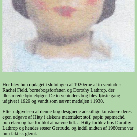
Her blev hun opdaget i slutningen af 1920erne af to veninder:
Rachel Field, børnebogsforfatter, og Dorothy Lathrop, der
illustrerede børnebøger. De to veninders bog blev første gang
udgivet i 1929 og vandt som nævnt medaljen i 1930.
Efter udgivelsen af denne bog designede adskillige kunstnere deres
egen udgave af Hitty i alskens materialer: stof, papir, papmaché,
porcelæn og træ for blot at nævne lidt… Hitty forblev hos Dorothy
Lathrop og hendes søster Gertrude, og indtil midten af 1980erne var
hun faktisk glemt.