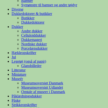
Bamser
Symønstre til bamser og andre tøjdyr
Diverse
Dukkedoktorer & butikker
Butikker
Dukkedoktorer
Dukker
Andre dukker
Celluloiddukker
Dukkemageri
Nordiske dukker
Porcelænsdukker
Hækleopskrifter
Jul
Legetøj (også af papir)
Glansbilleder
Litteratur
Miniature
Museér
Museumsoversigt Danmark
Museumsoversigt Udlandet
Omtale af museer i Danmark
Påklædningsdukker
Påske
Strikkeopskrifter