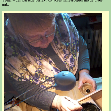
Voilà
, – den passede perfekt, og vores minearbejder havde plads
nok.