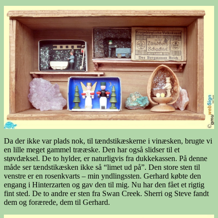
Da der ikke var plads nok, til tændstikæskerne i vinæsken, brugte vi
en lille meget gammel trææske. Den har også slidser til et
støvdæksel. De to hylder, er naturligvis fra dukkekassen. På denne
måde ser tændstikæsken ikke så “limet ud på”. Den store sten til
venstre er en rosenkvarts – min yndlingssten. Gerhard købte den
engang i Hinterzarten og gav den til mig. Nu har den fået et rigtig
fint sted. De to andre er sten fra Swan Creek. Sherri og Steve fandt
dem og forærede, dem til Gerhard.