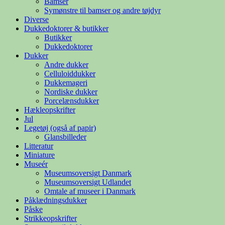
Bamser
Symønstre til bamser og andre tøjdyr
Diverse
Dukkedoktorer & butikker
Butikker
Dukkedoktorer
Dukker
Andre dukker
Celluloiddukker
Dukkemageri
Nordiske dukker
Porcelænsdukker
Hækleopskrifter
Jul
Legetøj (også af papir)
Glansbilleder
Litteratur
Miniature
Museér
Museumsoversigt Danmark
Museumsoversigt Udlandet
Omtale af museer i Danmark
Påklædningsdukker
Påske
Strikkeopskrifter