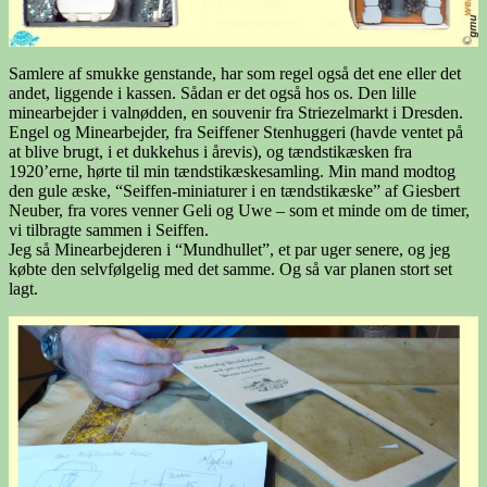
Samlere af smukke genstande, har som regel også det ene eller det
andet, liggende i kassen. Sådan er det også hos os. Den lille
minearbejder i valnødden, en souvenir fra Striezelmarkt i Dresden.
Engel og Minearbejder, fra Seiffener Stenhuggeri (havde ventet på
at blive brugt, i et dukkehus i årevis), og tændstikæsken fra
1920’erne, hørte til min tændstikæskesamling. Min mand modtog
den gule æske, “Seiffen-miniaturer i en tændstikæske” af Giesbert
Neuber, fra vores venner Geli og Uwe – som et minde om de timer,
vi tilbragte sammen i Seiffen.
Jeg så Minearbejderen i “Mundhullet”, et par uger senere, og jeg
købte den selvfølgelig med det samme. Og så var planen stort set
lagt.