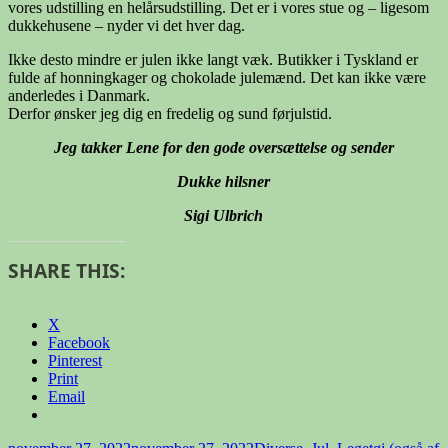
vores udstilling en helårsudstilling. Det er i vores stue og – ligesom
dukkehusene – nyder vi det hver dag.
Ikke desto mindre er julen ikke langt væk. Butikker i Tyskland er
fulde af honningkager og chokolade julemænd. Det kan ikke være
anderledes i Danmark.
Derfor ønsker jeg dig en fredelig og sund førjulstid.
Jeg takker Lene for den gode oversættelse og sender
Dukke hilsner
Sigi Ulbrich
SHARE THIS:
X
Facebook
Pinterest
Print
Email
Udgivet
Kategorier