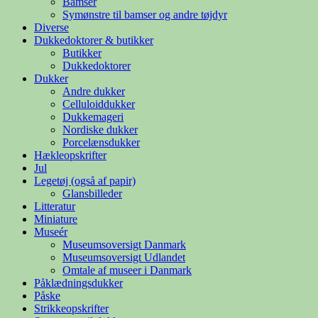
Bamser
Symønstre til bamser og andre tøjdyr
Diverse
Dukkedoktorer & butikker
Butikker
Dukkedoktorer
Dukker
Andre dukker
Celluloiddukker
Dukkemageri
Nordiske dukker
Porcelænsdukker
Hækleopskrifter
Jul
Legetøj (også af papir)
Glansbilleder
Litteratur
Miniature
Museér
Museumsoversigt Danmark
Museumsoversigt Udlandet
Omtale af museer i Danmark
Påklædningsdukker
Påske
Strikkeopskrifter