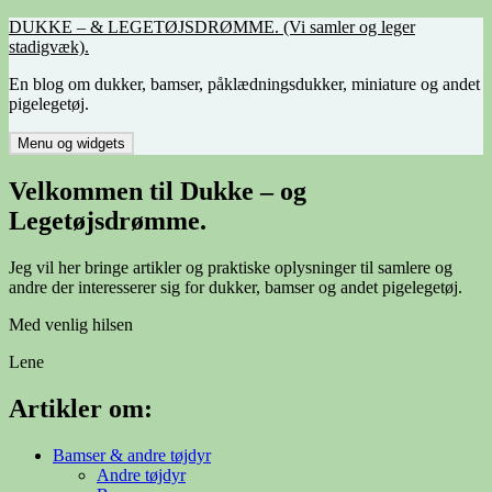
Hop
DUKKE – & LEGETØJSDRØMME. (Vi samler og leger
til
stadigvæk).
indhold
En blog om dukker, bamser, påklædningsdukker, miniature og andet
pigelegetøj.
Menu og widgets
Velkommen til Dukke – og
Legetøjsdrømme.
Jeg vil her bringe artikler og praktiske oplysninger til samlere og
andre der interesserer sig for dukker, bamser og andet pigelegetøj.
Med venlig hilsen
Lene
Artikler om:
Bamser & andre tøjdyr
Andre tøjdyr