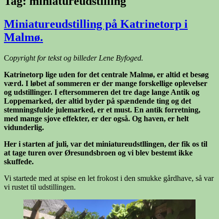
Tag:
miniatureudstilling
Miniatureudstilling på Katrinetorp i
Malmø.
C
opyright for tekst og billeder Lene Byfoged.
Katrinetorp lige uden for det centrale Malmø, er altid et besøg
værd. I løbet af sommeren er der mange forskellige oplevelser
og udstillinger. I eftersommeren det tre dage lange Antik og
Loppemarked, der altid byder på spændende ting og det
stemningsfulde julemarked, er et must. En antik forretning,
med mange sjove effekter, er der også. Og haven, er helt
vidunderlig.
Her i starten af juli, var det miniatureudstllingen, der fik os til
at tage turen over Øresundsbroen og vi blev bestemt ikke
skuffede.
Vi startede med at spise en let frokost i den smukke gårdhave, så var
vi rustet til udstillingen.