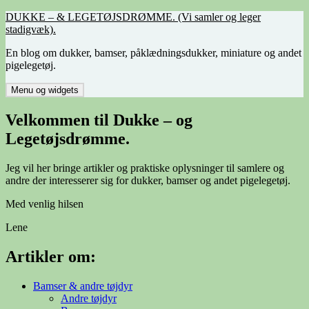
Hop
DUKKE – & LEGETØJSDRØMME. (Vi samler og leger
til
stadigvæk).
indhold
En blog om dukker, bamser, påklædningsdukker, miniature og andet
pigelegetøj.
Menu og widgets
Velkommen til Dukke – og
Legetøjsdrømme.
Jeg vil her bringe artikler og praktiske oplysninger til samlere og
andre der interesserer sig for dukker, bamser og andet pigelegetøj.
Med venlig hilsen
Lene
Artikler om:
Bamser & andre tøjdyr
Andre tøjdyr