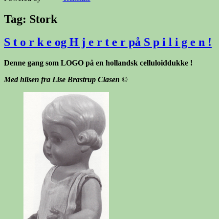
Tag:
Stork
S t o r k e og H j e r t e r på S p i l i g e n !
Denne gang som LOGO på en hollandsk celluloiddukke !
Med hilsen fra Lise Brastrup Clasen
©