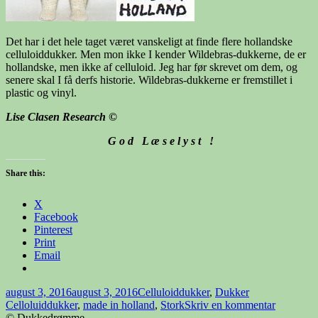
Det har i det hele taget været vanskeligt at finde flere hollandske
celluloiddukker. Men mon ikke I kender Wildebras-dukkerne, de er
hollandske, men ikke af celluloid. Jeg har før skrevet om dem, og
senere skal I få derfs historie. Wildebras-dukkerne er fremstillet i
plastic og vinyl.
Lise Clasen Research
©
G o d L æ s e l y s t !
Share this:
X
Facebook
Pinterest
Print
Email
Udgivet
Kategorier
Tags
august 3, 2016
august 3, 2016
Celluloiddukker
,
Dukker
i
til
Celloluiddukker
,
made in holland
,
Stork
Skriv en kommentar
S
© Dukkedrømme