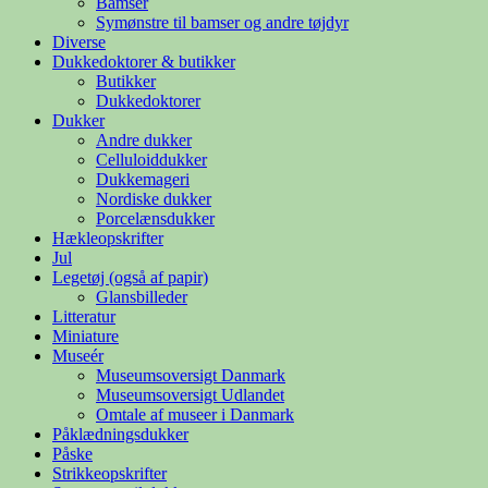
Bamser
Symønstre til bamser og andre tøjdyr
Diverse
Dukkedoktorer & butikker
Butikker
Dukkedoktorer
Dukker
Andre dukker
Celluloiddukker
Dukkemageri
Nordiske dukker
Porcelænsdukker
Hækleopskrifter
Jul
Legetøj (også af papir)
Glansbilleder
Litteratur
Miniature
Museér
Museumsoversigt Danmark
Museumsoversigt Udlandet
Omtale af museer i Danmark
Påklædningsdukker
Påske
Strikkeopskrifter