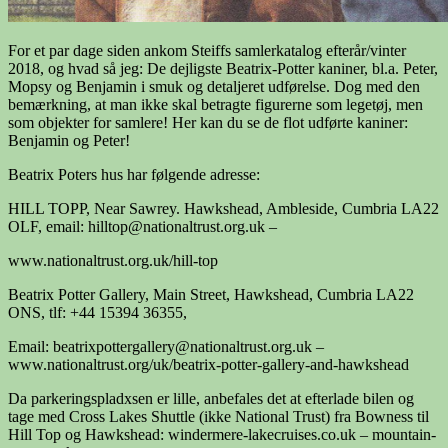
For et par dage siden ankom Steiffs samlerkatalog efterår/vinter
2018, og hvad så jeg: De dejligste Beatrix-Potter kaniner, bl.a. Peter,
Mopsy og Benjamin i smuk og detaljeret udførelse. Dog med den
bemærkning, at man ikke skal betragte figurerne som legetøj, men
som objekter for samlere! Her kan du se de flot udførte kaniner:
Benjamin og Peter!
Beatrix Poters hus har følgende adresse:
HILL TOPP, Near Sawrey. Hawkshead, Ambleside, Cumbria LA22
OLF, email: hilltop@nationaltrust.org.uk –
www.nationaltrust.org.uk/hill-top
Beatrix Potter Gallery, Main Street, Hawkshead, Cumbria LA22
ONS, tlf: +44 15394 36355,
Email: beatrixpottergallery@nationaltrust.org.uk –
www.nationaltrust.org/uk/beatrix-potter-gallery-and-hawkshead
Da parkeringspladxsen er lille, anbefales det at efterlade bilen og
tage med Cross Lakes Shuttle (ikke National Trust) fra Bowness til
Hill Top og Hawkshead: windermere-lakecruises.co.uk – mountain-