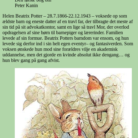
Peter Kanin
Helen Beatrix Potter – 28.7.1866-22.12.1943 – voksede op som
ældste barn og eneste datter af en travl far, der tilbragte det meste af
sin tid på sit advokatkontor, samt en lige så travl Mor, der overlod
opdragelsen af sine børn til barnepiger og lærerinder. Familien
levede af sin formue. Beatrix Potters barndom var ensom, og hun
levede sig derfor ind i sin helt egen eventyr– og fantasiverden. Som
voksen ønskede hun mod sine forældres vilje en akademisk
uddannelse, men det gjorde en kvinde absolut ikke dengang… og
hun blev gang på gang afvist.