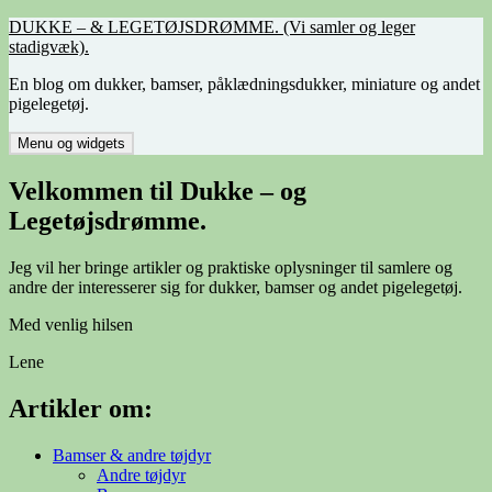
Hop
DUKKE – & LEGETØJSDRØMME. (Vi samler og leger
til
stadigvæk).
indhold
En blog om dukker, bamser, påklædningsdukker, miniature og andet
pigelegetøj.
Menu og widgets
Velkommen til Dukke – og
Legetøjsdrømme.
Jeg vil her bringe artikler og praktiske oplysninger til samlere og
andre der interesserer sig for dukker, bamser og andet pigelegetøj.
Med venlig hilsen
Lene
Artikler om:
Bamser & andre tøjdyr
Andre tøjdyr