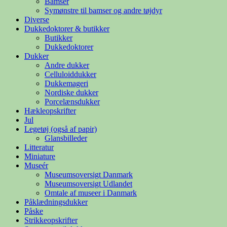
Bamser
Symønstre til bamser og andre tøjdyr
Diverse
Dukkedoktorer & butikker
Butikker
Dukkedoktorer
Dukker
Andre dukker
Celluloiddukker
Dukkemageri
Nordiske dukker
Porcelænsdukker
Hækleopskrifter
Jul
Legetøj (også af papir)
Glansbilleder
Litteratur
Miniature
Museér
Museumsoversigt Danmark
Museumsoversigt Udlandet
Omtale af museer i Danmark
Påklædningsdukker
Påske
Strikkeopskrifter