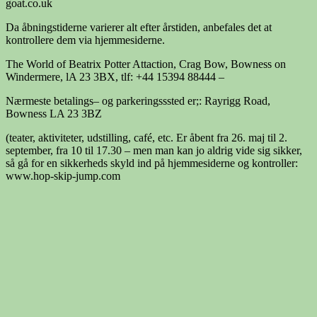
goat.co.uk
Da åbningstiderne varierer alt efter årstiden, anbefales det at
kontrollere dem via hjemmesiderne.
The World of Beatrix Potter Attaction, Crag Bow, Bowness on
Windermere, lA 23 3BX, tlf: +44 15394 88444 –
Nærmeste betalings– og parkeringsssted er;: Rayrigg Road,
Bowness LA 23 3BZ
(teater, aktiviteter, udstilling, café, etc. Er åbent fra 26. maj til 2.
september, fra 10 til 17.30 – men man kan jo aldrig vide sig sikker,
så gå for en sikkerheds skyld ind på hjemmesiderne og kontroller:
www.hop-skip-jump.com