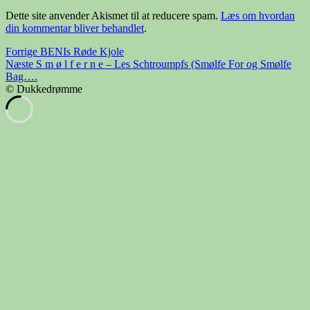
Dette site anvender Akismet til at reducere spam.
Læs om hvordan
din kommentar bliver behandlet
.
Indlægsnavigation
Forrige
Forrige
BENIs Røde Kjole
Næste
indlæg:
Næste
S m ø l f e r n e – Les Schtroumpfs (Smølfe For og Smølfe
indlæg:
Bag….
© Dukkedrømme