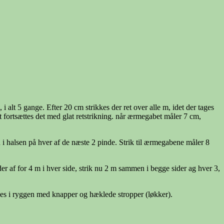
alt 5 gange. Efter 20 cm strikkes der ret over alle m, idet der tages
ret fortsættes det med glat retstrikning. når ærmegabet måler 7 cm,
i halsen på hver af de næste 2 pinde. Strik til ærmegabene måler 8
er af for 4 m i hver side, strik nu 2 m sammen i begge sider ag hver 3,
es i ryggen med knapper og hæklede stropper (løkker).