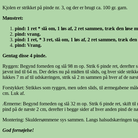
Kjolen er strikket på pinde nr. 3, og der er brugt ca. 100 gr. garn.
Mønstret:
pind: 1 ret * slå om, 1 løs af, 2 ret sammen, træk den løse m 
pind: vrang.
pind: 1 ret, * 3 ret, slå om, 1 løs af, 2 ret sammen, træk den
pind: Vrang.
Gentag disse 4 pinde.
Ryggen: Begynd forneden og slå 98 m op. Strik 6 pinde ret, derefter st
jævnt ind til 64 m. Der deles nu på midten til slids, og hver side strik
lukkes 7 m af til udskæringen, strik så 2 m sammen på hver af de næst
Forstykket: Strikkes som ryggen, men uden slids, til ærmegabene måler
cm. Luk af.
Ærmerne: Begynd forneden og slå 32 m op. Strik 6 pinde ret, skift til 
pind på de næste 2 cm, derefter i begge sider af hver anden pind de n
Montering: Skuldersømmene sys sammen. Langs halsudskæringen tages 5
God fornøjelse!