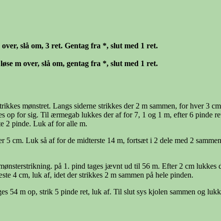
over, slå om, 3 ret. Gentag fra *, slut med 1 ret.
 løse m over, slå om, gentag fra *, slut med 1 ret.
rikkes mønstret. Langs siderne strikkes der 2 m sammen, for hver 3 cm, i 
kes op for sig. Til ærmegab lukkes der af for 7, 1 og 1 m, efter 6 pinde 
e 2 pinde. Luk af for alle m.
 5 cm. Luk så af for de midterste 14 m, fortsæt i 2 dele med 2 sammen 
mønsterstrikning. på 1. pind tages jævnt ud til 56 m. Efter 2 cm lukkes d
æste 4 cm, luk af, idet der strikkes 2 m sammen på hele pinden.
4 m op, strik 5 pinde ret, luk af. Til slut sys kjolen sammen og lukk