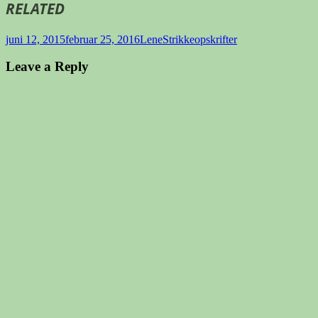
RELATED
Udgivet
Forfatter
Kategorier
juni 12, 2015
februar 25, 2016
Lene
Strikkeopskrifter
i
Leave a Reply