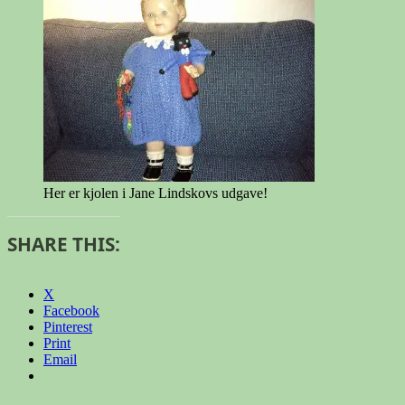
Her er kjolen i Jane Lindskovs udgave!
SHARE THIS:
X
Facebook
Pinterest
Print
Email