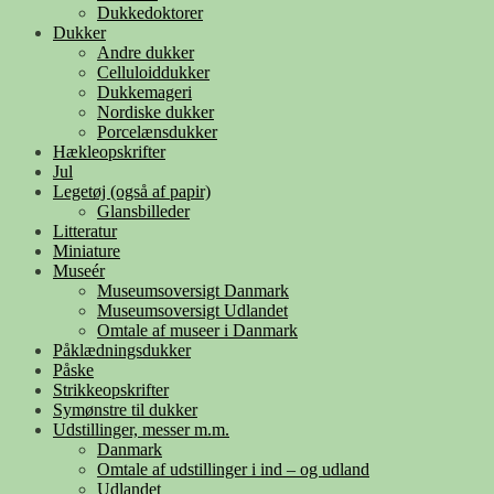
Dukkedoktorer
Dukker
Andre dukker
Celluloiddukker
Dukkemageri
Nordiske dukker
Porcelænsdukker
Hækleopskrifter
Jul
Legetøj (også af papir)
Glansbilleder
Litteratur
Miniature
Museér
Museumsoversigt Danmark
Museumsoversigt Udlandet
Omtale af museer i Danmark
Påklædningsdukker
Påske
Strikkeopskrifter
Symønstre til dukker
Udstillinger, messer m.m.
Danmark
Omtale af udstillinger i ind – og udland
Udlandet