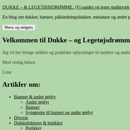
Hop
DUKKE – & LEGETØJSDRØMME. (Vi samler og leger stadigvæk)
til
En blog om dukker, bamser, påklædningsdukker, miniature og andet p
indhold
Menu og widgets
Velkommen til Dukke – og Legetøjsdrømm
Jeg vil her bringe artikler og praktiske oplysninger til samlere og andr
Med venlig hilsen
Lene
Artikler om:
Bamser & andre tøjdyr
Andre tøjdyr
Bamser
Symønstre til bamser og andre tøjdyr
Diverse
Dukkedoktorer & butikker
Butikker