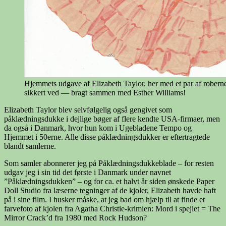
Hjemmets udgave af Elizabeth Taylor, her med et par af rober
sikkert ved — bragt sammen med Esther Williams!
Elizabeth Taylor blev selvfølgelig også gengivet som
påklædningsdukke i dejlige bøger af flere kendte USA-firmaer, men
da også i Danmark, hvor hun kom i Ugebladene Tempo og
Hjemmet i 50erne. Alle disse påklædningsdukker er eftertragtede
blandt samlerne.
Som samler abonnerer jeg på Påklædningsdukkeblade – for resten
udgav jeg i sin tid det første i Danmark under navnet
”Påklædningsdukken” – og for ca. et halvt år siden ønskede Paper
Doll Studio fra læserne tegninger af de kjoler, Elizabeth havde haft
på i sine film. I husker måske, at jeg bad om hjælp til at finde et
farvefoto af kjolen fra Agatha Christie-krimien: Mord i spejlet = The
Mirror Crack’d fra 1980 med Rock Hudson?