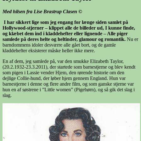
Med hilsen fra Lise Brastrup Clasen
©
I har sikkert lige som jeg engang for længe siden samlet på
Hollywood-stjerner – klippet alle de billeder ud, I kunne finde,
og klæbet dem ind i kladdehefter eller lignende – Alle piger
samlede på deres helte og heltinder, glamour og romantik.
Nu er
barndommens idoler desværre alle gået bort, og de gamle
kladdehefter eksisterer måske heller ikke mere.
En af dem, jeg samlede på, var den smukke Elizabeth Taylor,
(20.2.1932-23.3.2011), der startede som barnestjerne og blev kendt
som pigen i Lassie vender Hjem, den rørende historie om den
dejlige Collie-hund, der løber hjem gennem England. Hun var
barnestjerne i denne og flere andre film, og som ganske stjerne var
hun en af søstrene i ”Little women” (Pigebørn), og så gik det slag i
slag.