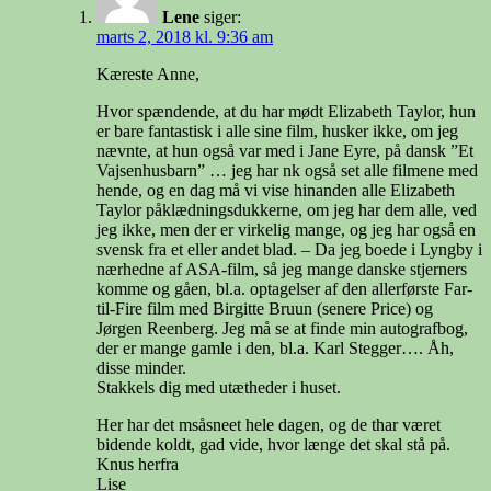
Lene
siger:
marts 2, 2018 kl. 9:36 am
Kæreste Anne,
Hvor spændende, at du har mødt Elizabeth Taylor, hun
er bare fantastisk i alle sine film, husker ikke, om jeg
nævnte, at hun også var med i Jane Eyre, på dansk ”Et
Vajsenhusbarn” … jeg har nk også set alle filmene med
hende, og en dag må vi vise hinanden alle Elizabeth
Taylor påklædningsdukkerne, om jeg har dem alle, ved
jeg ikke, men der er virkelig mange, og jeg har også en
svensk fra et eller andet blad. – Da jeg boede i Lyngby i
nærhedne af ASA-film, så jeg mange danske stjerners
komme og gåen, bl.a. optagelser af den allerførste Far-
til-Fire film med Birgitte Bruun (senere Price) og
Jørgen Reenberg. Jeg må se at finde min autografbog,
der er mange gamle i den, bl.a. Karl Stegger…. Åh,
disse minder.
Stakkels dig med utætheder i huset.
Her har det msåsneet hele dagen, og de thar været
bidende koldt, gad vide, hvor længe det skal stå på.
Knus herfra
Lise