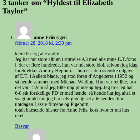
3 tanker om “Hyldest til Elizabeth
Taylor”
anne Friis
siger:
februar 28, 2018 kl. 2:30 pm
kære lise og alle andre
Jeg har mit store album i størrelse A3 med alle mine E.T.fotos
i, der er flere hundrede, hun var mit store idol, selvom jeg idag
foretrækker Audrey Hepburn – hun er i den svenske udgave
af E.T. i Aallers blade. jeg stod foran d’Angelterre i 1952 og
så hende sammen med Michael Wilding. Hun var ret lille, tror
det var 152cm så jeg følte mig pludselig høj. Jeg tror jeg har
6-8 stk forskellige PD’er med hende, så hende har jeg altså et
svagt punkt for. jeg har selvfølgelig set alle hendes film
untdagen Lassie-filmene og Pigebørn,
totalt blæsende hilsner fra Anne Friis, kors hvor er mit hus
utæt.
Besvar