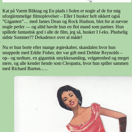
Kat på Varmt Bliktag og En plads i Solen er nogle af de for mig
uforglemmelige filmoplevelser – Eller I husker helt sikkert også
”Giganten”… med James Dean og Rock Hudson, blot for at nævne
nogle perler — og altid havde hun en flot mand som partner. Hun
spillede fantastisk god i alle de film, jeg så, husker I f-eks. Pludselig
sidste Sommer?? Dekadence over al måde!
Nu er hun borte efter mange ægteskaber, skandalen hvor hun
snuppede med Eddie Fisher, der var gift med Debbie Reynolds –
op– og nedture, en gigantisk smykkesamling, velgørenhed og meget
mere, og alle kender hende som Cleopatra, hvor hun spiller sammen
med Richard Burton.….