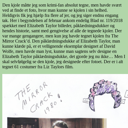
Den kjole måtte jeg som krimi-fan absolut tegne, men havde svært
ved at finde et foto, hvor man kunne se kjolen i sin helhed.
Heldigvis fik jeg hjælp fra flere af jer, og jeg siger endnu engang
tak. Her i begyndelsen af februar ankom endelig Blad nr. 119/2018
spækket med Elizabeth Taylor billeder, påklædningsdukker og
hendes historie, samt med gengivelse af alle de tegnede kjoler. Der
var mange gengangere, men kun jeg havde tegnet kjolen fra The
Mirror Crack’d. Den påklædningsdukke af Elizabeth Taylor, man
kunne klæde på, er et vellignende eksemplar designet af David
Wolfe, men havde man lyst, kunne man sagtens selv designe en
Elizabeth Taylor påklædningsdukke, det gjorde jeg nu ikke… Men I
skal selvfølgelig se den kjole, jeg designede efter fotoet. Der er i alt
tegnet 61 costumer fra Liz Taylors film.