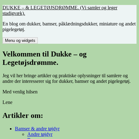
Hop
DUKKE – & LEGETØJSDRØMME. (Vi samler og leger
til
stadigvæk).
indhold
En blog om dukker, bamser, påklædningsdukker, miniature og andet
pigelegetøj.
Menu og widgets
Velkommen til Dukke – og
Legetøjsdrømme.
Jeg vil her bringe artikler og praktiske oplysninger til samlere og
andre der interesserer sig for dukker, bamser og andet pigelegetøj.
Med venlig hilsen
Lene
Artikler om:
Bamser & andre tøjdyr
Andre tøjdyr