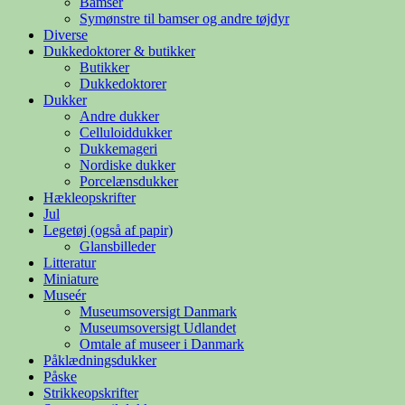
Bamser
Symønstre til bamser og andre tøjdyr
Diverse
Dukkedoktorer & butikker
Butikker
Dukkedoktorer
Dukker
Andre dukker
Celluloiddukker
Dukkemageri
Nordiske dukker
Porcelænsdukker
Hækleopskrifter
Jul
Legetøj (også af papir)
Glansbilleder
Litteratur
Miniature
Museér
Museumsoversigt Danmark
Museumsoversigt Udlandet
Omtale af museer i Danmark
Påklædningsdukker
Påske
Strikkeopskrifter