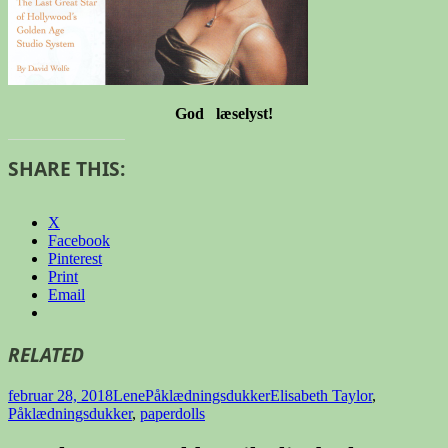
God læselyst!
SHARE THIS:
X
Facebook
Pinterest
Print
Email
RELATED
Udgivet
Forfatter
Kategorier
Tags
februar 28, 2018
Lene
Påklædningsdukker
Elisabeth Taylor
,
i
Påklædningsdukker
,
paperdolls