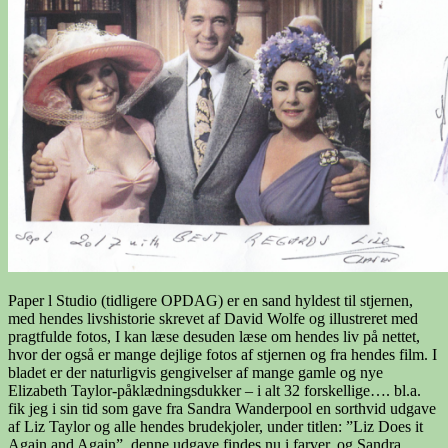
Paper l Studio (tidligere OPDAG) er en sand hyldest til stjernen,
med hendes livshistorie skrevet af David Wolfe og illustreret med
pragtfulde fotos, I kan læse desuden læse om hendes liv på nettet,
hvor der også er mange dejlige fotos af stjernen og fra hendes film. I
bladet er der naturligvis gengivelser af mange gamle og nye
Elizabeth Taylor-påklædningsdukker – i alt 32 forskellige…. bl.a.
fik jeg i sin tid som gave fra Sandra Wanderpool en sorthvid udgave
af Liz Taylor og alle hendes brudekjoler, under titlen: ”Liz Does it
Again and Again”, denne udgave findes nu i farver, og Sandra