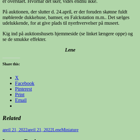
er overstået. Hvornår det sker, vides endnu ikke.
På auktionen, der slutter d. 24.april, er der foruden skønne fuldt
møblerede dukkehuse, bamser, en Falckstation m.m.. Det sælges
udelukkende, for at give plads til nyerhvervelser på museet.
Kig ind på auktionshusets hjemmeside (se linket længere oppe) og
se de smukke effekter.
Lene
Share this:
X
Facebook
Pinterest
Print
Email
Related
Udgivet
Forfatter
Kategorier
april 21, 2022
april 21, 2022
Lene
Miniature
i