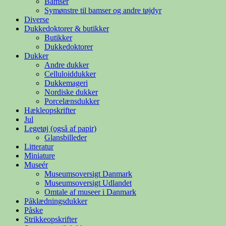
Bamser
Symønstre til bamser og andre tøjdyr
Diverse
Dukkedoktorer & butikker
Butikker
Dukkedoktorer
Dukker
Andre dukker
Celluloiddukker
Dukkemageri
Nordiske dukker
Porcelænsdukker
Hækleopskrifter
Jul
Legetøj (også af papir)
Glansbilleder
Litteratur
Miniature
Museér
Museumsoversigt Danmark
Museumsoversigt Udlandet
Omtale af museer i Danmark
Påklædningsdukker
Påske
Strikkeopskrifter