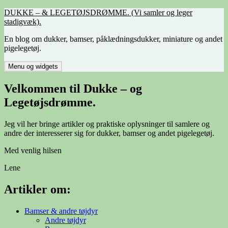
Hop
DUKKE – & LEGETØJSDRØMME. (Vi samler og leger
til
stadigvæk).
indhold
En blog om dukker, bamser, påklædningsdukker, miniature og andet
pigelegetøj.
Menu og widgets
Velkommen til Dukke – og
Legetøjsdrømme.
Jeg vil her bringe artikler og praktiske oplysninger til samlere og
andre der interesserer sig for dukker, bamser og andet pigelegetøj.
Med venlig hilsen
Lene
Artikler om:
Bamser & andre tøjdyr
Andre tøjdyr