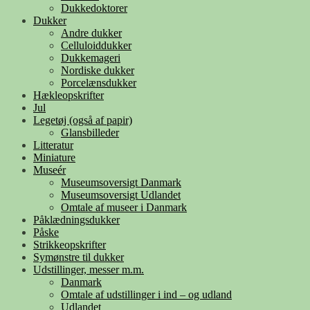
Dukkedoktorer
Dukker
Andre dukker
Celluloiddukker
Dukkemageri
Nordiske dukker
Porcelænsdukker
Hækleopskrifter
Jul
Legetøj (også af papir)
Glansbilleder
Litteratur
Miniature
Museér
Museumsoversigt Danmark
Museumsoversigt Udlandet
Omtale af museer i Danmark
Påklædningsdukker
Påske
Strikkeopskrifter
Symønstre til dukker
Udstillinger, messer m.m.
Danmark
Omtale af udstillinger i ind – og udland
Udlandet