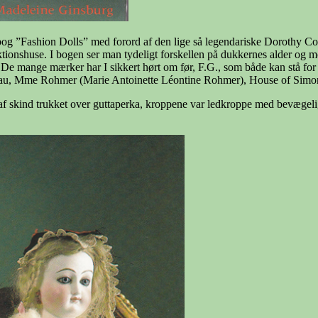
bog ”Fashion Dolls” med forord af den lige så legendariske Dorothy Col
ktionshuse. I bogen ser man tydeligt forskellen på dukkernes alder og 
 : De mange mærker har I sikkert hørt om før, F.G., som både kan stå for
neau, Mme Rohmer (Marie Antoinette Léontine Rohmer), House of Simo
af skind trukket over guttaperka, kroppene var ledkroppe med bevægel