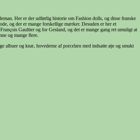
eman. Her er der udførlig historie om Fashion dolls, og disse franske
mode, og der er mange forskellige mærker. Desuden er her et
 François Gaultier og for Gesland, og det er mange gang ret umuligt at
nne og mange flere.
ige albuer og knæ, hovederne af porcelæn med indsatte øje og smukt