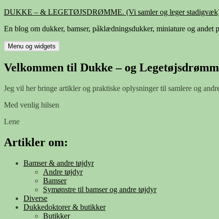
Hop
DUKKE – & LEGETØJSDRØMME. (Vi samler og leger stadigvæk)
til
En blog om dukker, bamser, påklædningsdukker, miniature og andet p
indhold
Menu og widgets
Velkommen til Dukke – og Legetøjsdrømm
Jeg vil her bringe artikler og praktiske oplysninger til samlere og andr
Med venlig hilsen
Lene
Artikler om:
Bamser & andre tøjdyr
Andre tøjdyr
Bamser
Symønstre til bamser og andre tøjdyr
Diverse
Dukkedoktorer & butikker
Butikker