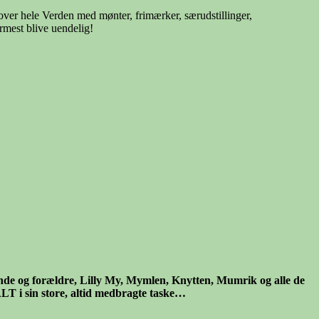
over hele Verden med mønter, frimærker, særudstillinger,
rmest blive uendelig!
inde og forældre, Lilly My, Mymlen, Knytten, Mumrik og alle de
LT i sin store, altid medbragte taske…