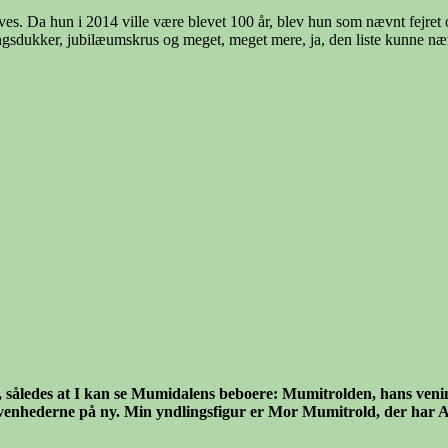
es. Da hun i 2014 ville være blevet 100 år, blev hun som nævnt fejret 
ningsdukker, jubilæumskrus og meget, meget mere, ja, den liste kunne næ
r, således at I kan se Mumidalens beboere: Mumitrolden, hans ven
ivenhederne på ny. Min yndlingsfigur er Mor Mumitrold, der har A