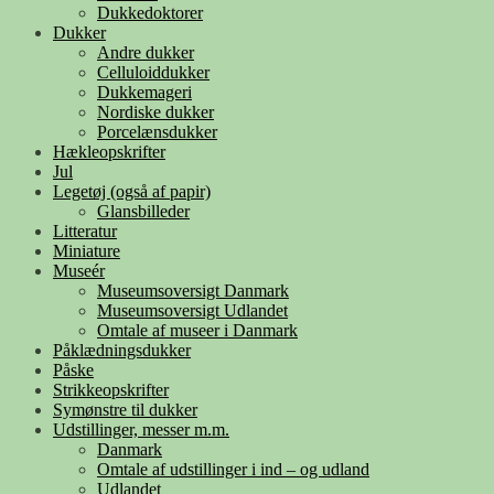
Dukkedoktorer
Dukker
Andre dukker
Celluloiddukker
Dukkemageri
Nordiske dukker
Porcelænsdukker
Hækleopskrifter
Jul
Legetøj (også af papir)
Glansbilleder
Litteratur
Miniature
Museér
Museumsoversigt Danmark
Museumsoversigt Udlandet
Omtale af museer i Danmark
Påklædningsdukker
Påske
Strikkeopskrifter
Symønstre til dukker
Udstillinger, messer m.m.
Danmark
Omtale af udstillinger i ind – og udland
Udlandet