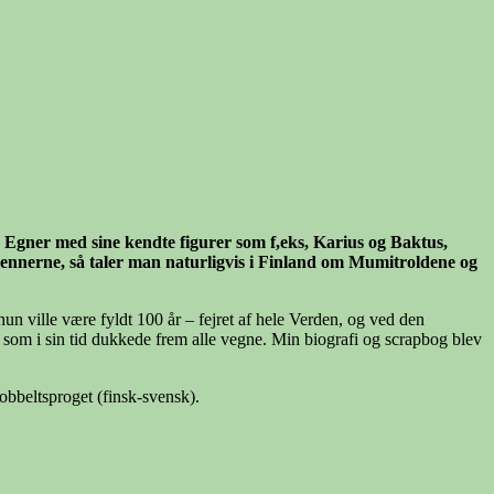
 Egner med sine kendte figurer som f,eks, Karius og Baktus,
erne, så taler man naturligvis i Finland om Mumitroldene og
 ville være fyldt 100 år – fejret af hele Verden, og ved den
e, som i sin tid dukkede frem alle vegne. Min biografi og scrapbog blev
bbeltsproget (finsk-svensk).