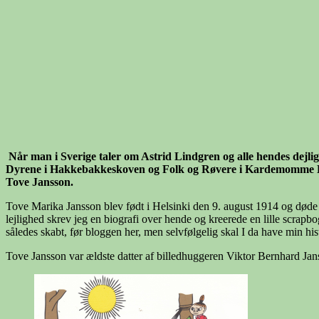
Når man i Sverige taler om Astrid Lindgren og alle hendes dejl
Dyrene i Hakkebakkeskoven og Folk og Røvere i Kardemomme By
Tove Jansson.
Tove Marika Jansson blev født i Helsinki den 9. august 1914 og døde 
lejlighed skrev jeg en biografi over hende og kreerede en lille scrapb
således skabt, før bloggen her, men selvfølgelig skal I da have min h
Tove Jansson var ældste datter af billedhuggeren Viktor Bernhard Ja