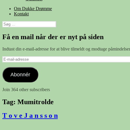
Om Dukke Drømme
Kontakt
Søg
efter:
Få en mail når der er nyt på siden
Indtast din e-mail-adresse for at blive tilmeldt og modtage påmindels
E-
mail-
adresse
Abonnér
Join 364 other subscribers
Tag:
Mumitrolde
T o v e J a n s s o n