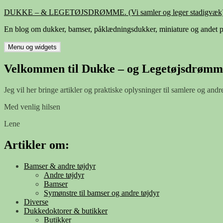
Hop
DUKKE – & LEGETØJSDRØMME. (Vi samler og leger stadigvæk)
til
En blog om dukker, bamser, påklædningsdukker, miniature og andet p
indhold
Menu og widgets
Velkommen til Dukke – og Legetøjsdrømm
Jeg vil her bringe artikler og praktiske oplysninger til samlere og andr
Med venlig hilsen
Lene
Artikler om:
Bamser & andre tøjdyr
Andre tøjdyr
Bamser
Symønstre til bamser og andre tøjdyr
Diverse
Dukkedoktorer & butikker
Butikker