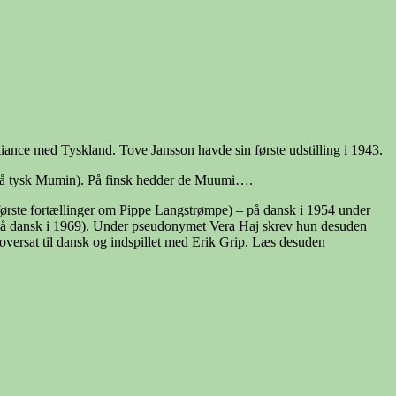
liance med Tyskland. Tove Jansson havde sin første udstilling i 1943.
g på tysk Mumin). På finsk hedder de Muumi….
første fortællinger om Pippe Langstrømpe) – på dansk i 1954 under
7 (på dansk i 1969). Under pseudonymet Vera Haj skrev hun desuden
versat til dansk og indspillet med Erik Grip. Læs desuden