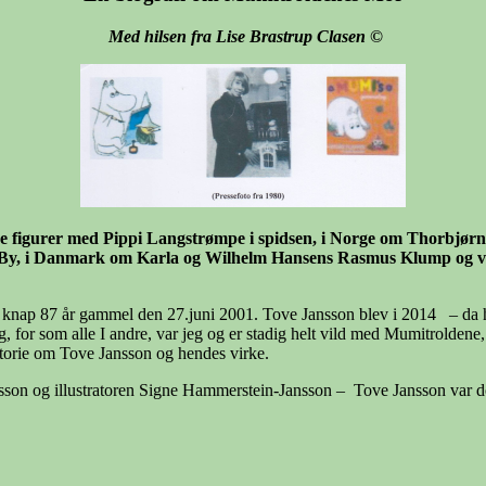
Med hilsen fra Lise Brastrup Clasen
©
ige figurer med Pippi Langstrømpe i spidsen, i Norge om Thorbjørn
, i Danmark om Karla og Wilhelm Hansens Rasmus Klump og venn
knap 87 år gammel den 27.juni 2001. Tove Jansson blev i 2014 – da hun
og, for som alle I andre, var jeg og er stadig helt vild med Mumitrolden
istorie om Tove Jansson og hendes virke.
nsson og illustratoren Signe Hammerstein-Jansson – Tove Jansson var do