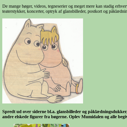
De mange bøger, videos, tegneserier og meget mere kan stadig erhverv
teaterstykker, koncerter, optryk af glansbilleder, postkort og påklæd
Spredt ud over siderne bl.a. glansbilleder og påklædningsdukke
andre elskede figurer fra bøgerne. Oplev Mumidalen og alle beg