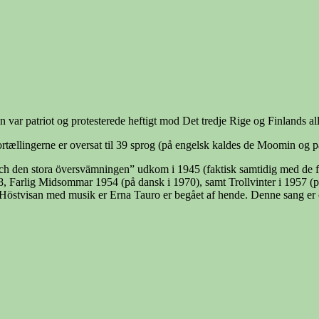
var patriot og protesterede heftigt mod Det tredje Rige og Finlands al
ortællingerne er oversat til 39 sprog (på engelsk kaldes de Moomin o
och den stora översvämningen” udkom i 1945 (faktisk samtidig med de 
1968, Farlig Midsommar 1954 (på dansk i 1970), samt Trollvinter i 195
 Höstvisan med musik er Erna Tauro er begået af hende. Denne sang er o