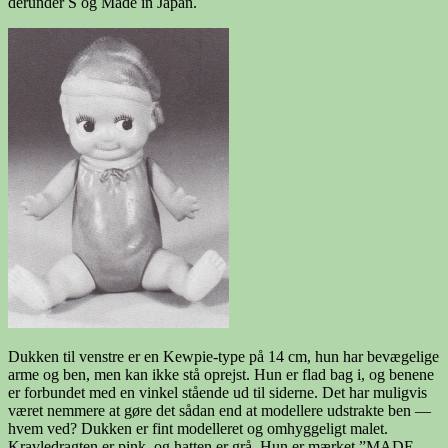
derunder S og Made in Japan.
Dukken til venstre er en Kewpie-type på 14 cm, hun har bevægelige
arme og ben, men kan ikke stå oprejst. Hun er flad bag i, og benene
er forbundet med en vinkel stående ud til siderne. Det har muligvis
været nemmere at gøre det sådan end at modellere udstrakte ben —
hvem ved? Dukken er fint modelleret og omhyggeligt malet.
Kravledragten er pink, og hatten er grå. Hun er mærket ”MADE