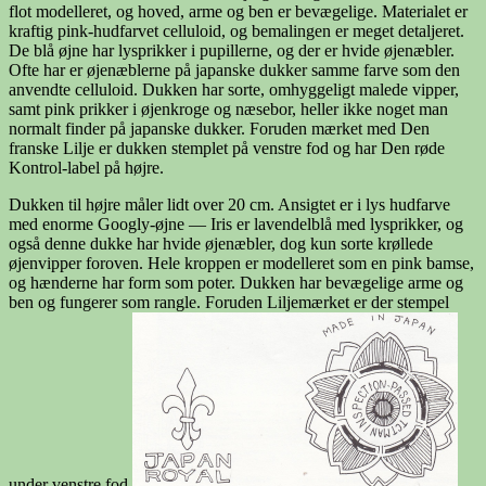
flot modelleret, og hoved, arme og ben er bevægelige. Materialet er
kraftig pink-hudfarvet celluloid, og bemalingen er meget detaljeret.
De blå øjne har lysprikker i pupillerne, og der er hvide øjenæbler.
Ofte har er øjenæblerne på japanske dukker samme farve som den
anvendte celluloid. Dukken har sorte, omhyggeligt malede vipper,
samt pink prikker i øjenkroge og næsebor, heller ikke noget man
normalt finder på japanske dukker. Foruden mærket med Den
franske Lilje er dukken stemplet på venstre fod og har Den røde
Kontrol-label på højre.
Dukken til højre måler lidt over 20 cm. Ansigtet er i lys hudfarve
med enorme Googly-øjne — Iris er lavendelblå med lysprikker, og
også denne dukke har hvide øjenæbler, dog kun sorte krøllede
øjenvipper foroven. Hele kroppen er modelleret som en pink bamse,
og hænderne har form som poter. Dukken har bevægelige arme og
ben og fungerer som rangle. Foruden Liljemærket er der stempel
under venstre fod.