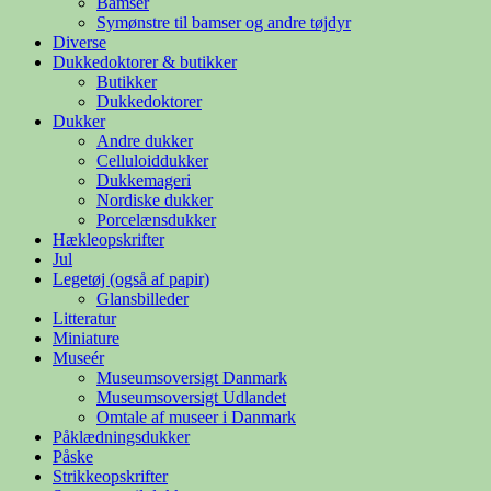
Bamser
Symønstre til bamser og andre tøjdyr
Diverse
Dukkedoktorer & butikker
Butikker
Dukkedoktorer
Dukker
Andre dukker
Celluloiddukker
Dukkemageri
Nordiske dukker
Porcelænsdukker
Hækleopskrifter
Jul
Legetøj (også af papir)
Glansbilleder
Litteratur
Miniature
Museér
Museumsoversigt Danmark
Museumsoversigt Udlandet
Omtale af museer i Danmark
Påklædningsdukker
Påske
Strikkeopskrifter