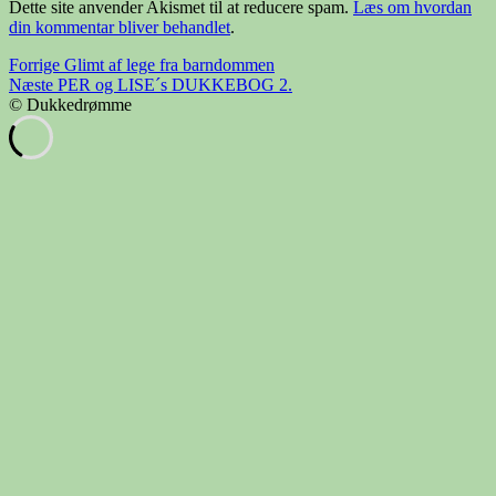
Dette site anvender Akismet til at reducere spam.
Læs om hvordan
din kommentar bliver behandlet
.
Indlægsnavigation
Forrige
Forrige
Glimt af lege fra barndommen
Næste
indlæg:
Næste
PER og LISE´s DUKKEBOG 2.
indlæg:
© Dukkedrømme