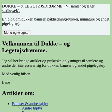
Hop
DUKKE – & LEGETØJSDRØMME. (Vi samler og leger
til
stadigvæk).
indhold
En blog om dukker, bamser, påklædningsdukker, miniature og andet
pigelegetøj.
Menu og widgets
Velkommen til Dukke – og
Legetøjsdrømme.
Jeg vil her bringe artikler og praktiske oplysninger til samlere og
andre der interesserer sig for dukker, bamser og andet pigelegetøj.
Med venlig hilsen
Lene
Artikler om:
Bamser & andre tøjdyr
Andre tøjdyr