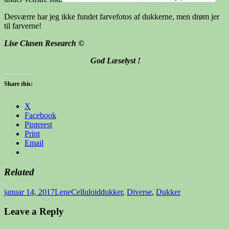
Desværre har jeg ikke fundet farvefotos af dukkerne, men drøm jer
til farverne!
Lise Clasen Research ©
God Læselyst !
Share this:
X
Facebook
Pinterest
Print
Email
Related
Udgivet
Forfatter
Kategorier
januar 14, 2017
Lene
Celluloiddukker
,
Diverse
,
Dukker
i
Leave a Reply