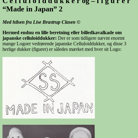
C e l l u l o i d d u k k e r og – f i g u r e r
“Made in Japan” 2
Med hilsen fra Lise Brastrup Clasen
©
Hermed endnu en lille beretning eller billedkavalkade om
japanske celluloiddukker:
Der er som tidligere nævnt enormt
mange Logoer vedrørende japanske Celluloiddukker, og disse 3
herlige dukker (figurer) er således mærket med hver sit Logo: