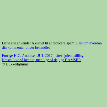
Dette site anvender Akismet til at reducere spam.
Læs om hvordan
din kommentar bliver behandlet
.
Indlægsnavigation
Forrige
Forrige
H.C. Andersen JUL 2017 – årets juleudstilling –
Næste
indlæg:
Næste
Ikke så kendte, men lige så dejlige BAMSER
indlæg:
© Dukkedrømme