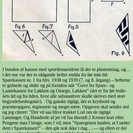
I bunden af kassen med sprællemændene lå der to plastomslag, og…
i det ene var der to oldgamle hefter endda fra før min tid:
Sparekassen nr. 1 fra hhv. 1938 og 1939 (7. og 8. årgang) – hefterne
er gulnede og slidte og på forsiden står ”Gave fra Spare– og
Laanekassen for Løkken og Omegn, Løkken” (det er fra før bolle-
åets tid og fra tiden, hvor alle substantiver skulle skrives med stort
begyndelsesbogstav). . Og ganske rigtigt, der er krydsord og
præmieopgave, tegneserie og meget mere. Opgaven skal sendes ind
og jeg citerer: ”Der vil saa blive trukket Lod om de rigtige
Løsninger. Og Hundrede af jer vil faa tilsendt 2 Kroner kort efter.
Pengene maa I bruge, som I vil; men ”Sparegrisen haaber, at I sætter
dem i Sparekassen!” – den gik nok ikke i dag….— og ellers er der