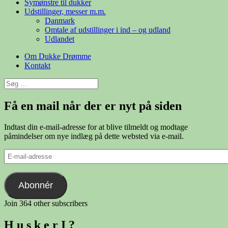
Symønstre til dukker
Udstillinger, messer m.m.
Danmark
Omtale af udstillinger i ind – og udland
Udlandet
Om Dukke Drømme
Kontakt
Søg
efter:
Få en mail når der er nyt på siden
Indtast din e-mail-adresse for at blive tilmeldt og modtage
påmindelser om nye indlæg på dette websted via e-mail.
E-
mail-
adresse
Abonnér
Join 364 other subscribers
H u s k e r I ?