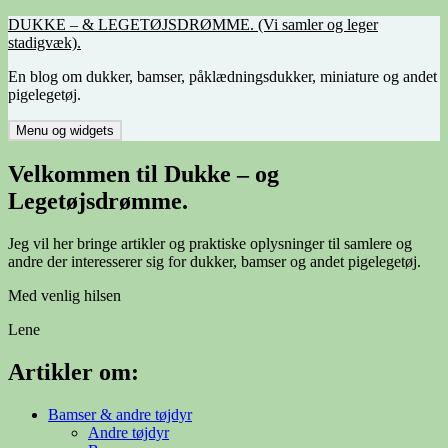
Hop
DUKKE – & LEGETØJSDRØMME. (Vi samler og leger
til
stadigvæk).
indhold
En blog om dukker, bamser, påklædningsdukker, miniature og andet
pigelegetøj.
Menu og widgets
Velkommen til Dukke – og
Legetøjsdrømme.
Jeg vil her bringe artikler og praktiske oplysninger til samlere og
andre der interesserer sig for dukker, bamser og andet pigelegetøj.
Med venlig hilsen
Lene
Artikler om:
Bamser & andre tøjdyr
Andre tøjdyr