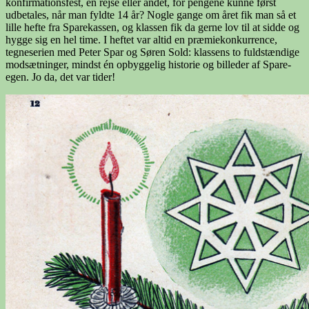
konfirmationsfest, en rejse eller andet, for pengene kunne først
udbetales, når man fyldte 14 år? Nogle gange om året fik man så et
lille hefte fra Sparekassen, og klassen fik da gerne lov til at sidde og
hygge sig en hel time. I heftet var altid en præmiekonkurrence,
tegneserien med Peter Spar og Søren Sold: klassens to fuldstændige
modsætninger, mindst én opbyggelig historie og billeder af Spare-
egen. Jo da, det var tider!