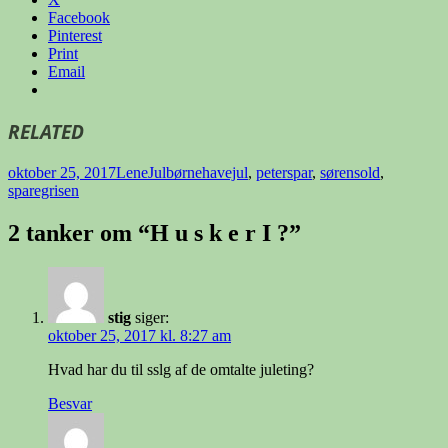
Facebook
Pinterest
Print
Email
RELATED
Udgivet
Forfatter
Kategorier
Tags
oktober 25, 2017
Lene
Jul
børnehavejul
,
peterspar
,
sørensold
,
i
sparegrisen
2 tanker om “H u s k e r I ?”
stig
siger:
oktober 25, 2017 kl. 8:27 am
Hvad har du til sslg af de omtalte juleting?
Besvar