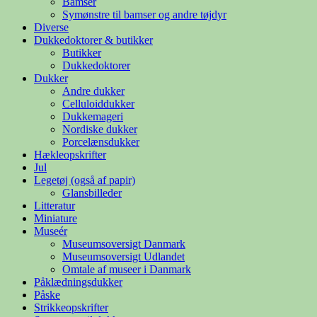
Bamser
Symønstre til bamser og andre tøjdyr
Diverse
Dukkedoktorer & butikker
Butikker
Dukkedoktorer
Dukker
Andre dukker
Celluloiddukker
Dukkemageri
Nordiske dukker
Porcelænsdukker
Hækleopskrifter
Jul
Legetøj (også af papir)
Glansbilleder
Litteratur
Miniature
Museér
Museumsoversigt Danmark
Museumsoversigt Udlandet
Omtale af museer i Danmark
Påklædningsdukker
Påske
Strikkeopskrifter