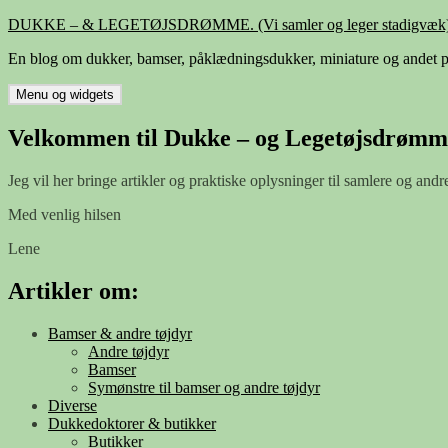
Hop
DUKKE – & LEGETØJSDRØMME. (Vi samler og leger stadigvæk)
til
En blog om dukker, bamser, påklædningsdukker, miniature og andet p
indhold
Menu og widgets
Velkommen til Dukke – og Legetøjsdrømm
Jeg vil her bringe artikler og praktiske oplysninger til samlere og andr
Med venlig hilsen
Lene
Artikler om:
Bamser & andre tøjdyr
Andre tøjdyr
Bamser
Symønstre til bamser og andre tøjdyr
Diverse
Dukkedoktorer & butikker
Butikker