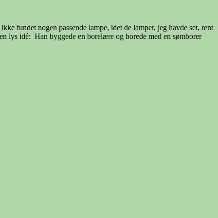
ikke fundet nogen passende lampe, idet de lamper, jeg havde set, rent
ham en lys idé: Han byggede en borelære og borede med en sømborer