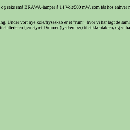
iste og seks små BRAWA-lamper á 14 Volt/500 mW, som fås hos enhver mod
ng. Under vort nye køle/fryseskab er et ”rum”, hvor vi har lagt de samled
sluttede en fjernstyret Dimmer (lysdæmper) til stikkontakten, og vi ha