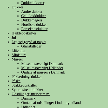
Dukkedoktorer
Dukker
Andre dukker
Celluloiddukker
Dukkemageri
Nordiske dukker
Porcelænsdukker
Hækleopskrifter
Jul
Legetøj (også af papir)
Glansbilleder
Litteratur
Miniature
Museér
Museumsoversigt Danmark
Museumsoversigt Udlandet
Omtale af museer i Danmark
Påklædningsdukker
Påske
Strikkeopskrifter
Symønstre til dukker
Udstillinger, messer m.m.
Danmark
Omtale af udstillinger i ind – og udland
Udlandet