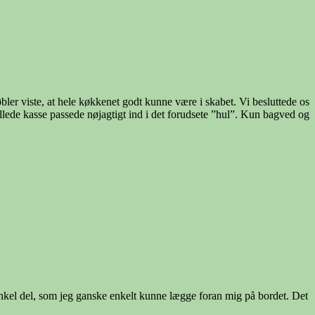
ler viste, at hele køkkenet godt kunne være i skabet. Vi besluttede os
llede kasse passede nøjagtigt ind i det forudsete ”hul”. Kun bagved og
enkel del, som jeg ganske enkelt kunne lægge foran mig på bordet. Det