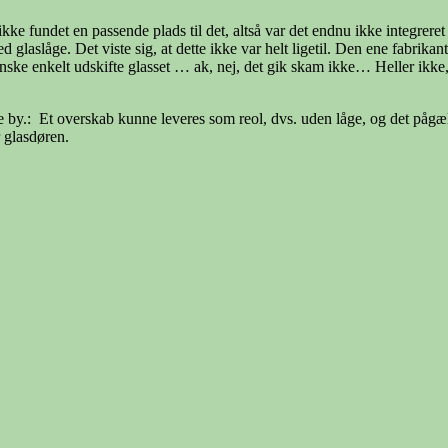
ke fundet en passende plads til det, altså var det endnu ikke integrer
glaslåge. Det viste sig, at dette ikke var helt ligetil. Den ene fabrik
nske enkelt udskifte glasset … ak, nej, det gik skam ikke… Heller ikk
e by.: Et overskab kunne leveres som reol, dvs. uden låge, og det pågæl
r glasdøren.