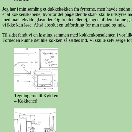
Jeg har i min samling et dukkekøkken fra fyrrerne, men havde endnu ik
et af køkkenskabene, hvorfor det pågældende skab skulle udstyres med 
med mælkehvide glasruder. Og tro det eller ej, ingen af dem kunne ga
vi ikke kan løse. Altså absolut en udfordring for min mand og mig.
Til sidst fandt vi en løsning sammen med køkkenkonsulenten i vor lill
Forneden kunne det lille køkken så sættes ind. Vi skulle selv sørge fo
Tegningerne til Køkken
– Køkkenet!