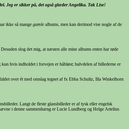
del. Jeg er sikker på, det også glæder Angelika. Tak Lise!
g har ikke så mange
gamle
albums, men kan derimod vise nogle af de
er. Desuden slog det mig, at næsten alle mine albums enten har røde
kun hvis indholdet i forvejen er håbløst; halvdelen af billederne er
 faldet over ét med omslag tegnet af fx Ebba Schultz, Illa Winkelhorn
lleder. Langt de fleste glansbilleder er af tysk eller engelsk
 at nævne i denne sammenhæng er Lucie Lundberg og Helge Artelius