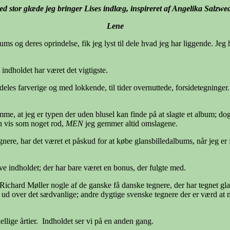
ed stor glæde jeg bringer Lises indlæg, inspireret af Angelika Salzwe
Lene
ums og deres oprindelse, fik jeg lyst til dele hvad jeg har liggende. Je
 indholdet har været det vigtigste.
ærdeles farverige og med lokkende, til tider overnuttede, forsidetegning
e, at jeg er typen der uden blusel kan finde på at slagte et album; dog 
en vis som noget rod,
MEN
jeg gemmer altid omslagene.
nere, har det været et påskud for at købe glansbilledalbums, når jeg er
lve indholdet; der har bare været en bonus, der fulgte med.
hard Møller nogle af de ganske få danske tegnere, der har tegnet glansbi
gt ud over det sædvanlige; andre dygtige svenske tegnere der er værd
llige årtier. Indholdet ser vi på en anden gang.