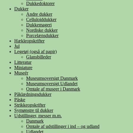
Dukkedoktorer
Dukker
Andre dukker
Celluloiddukker
Dukkemageri
Nordiske dukker
Porcelænsdukker
Hækleopskrifter
Jul
Legetøj (også af papir)
Glansbilleder
Litteratur
Miniature
Museér
Museumsoversigt Danmark
Museumsoversigt Udlandet
Omtale af museer i Danmark
Påklædningsdukker
Påske
Strikkeopskrifter
Symønstre til dukker
Udstillinger, messer m.m.
Danmark
Omtale af udstillinger i ind – og udland
Udlandet