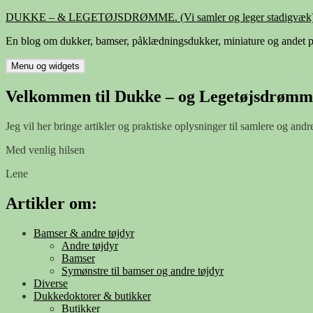
Hop
DUKKE – & LEGETØJSDRØMME. (Vi samler og leger stadigvæk)
til
En blog om dukker, bamser, påklædningsdukker, miniature og andet p
indhold
Menu og widgets
Velkommen til Dukke – og Legetøjsdrømm
Jeg vil her bringe artikler og praktiske oplysninger til samlere og andr
Med venlig hilsen
Lene
Artikler om:
Bamser & andre tøjdyr
Andre tøjdyr
Bamser
Symønstre til bamser og andre tøjdyr
Diverse
Dukkedoktorer & butikker
Butikker