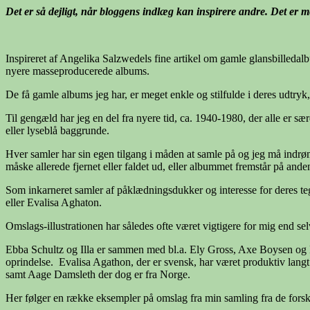
Det er så dejligt, når bloggens indlæg kan inspirere andre. Det er m
Inspireret af Angelika Salzwedels fine artikel om gamle glansbilledalb
nyere masseproducerede albums.
De få gamle albums jeg har, er meget enkle og stilfulde i deres udtryk,
Til gengæld har jeg en del fra nyere tid, ca. 1940-1980, der alle er s
eller lyseblå baggrunde.
Hver samler har sin egen tilgang i måden at samle på og jeg må indrømm
måske allerede fjernet eller faldet ud, eller albummet fremstår på and
Som inkarneret samler af påklædningsdukker og interesse for deres teg
eller Evalisa Aghaton.
Omslags-illustrationen har således ofte været vigtigere for mig end se
Ebba Schultz og Illa er sammen med bl.a. Ely Gross, Axe Boysen og Ric
oprindelse. Evalisa Agathon, der er svensk, har været produktiv lan
samt Aage Damsleth der dog er fra Norge.
Her følger en række eksempler på omslag fra min samling fra de forske