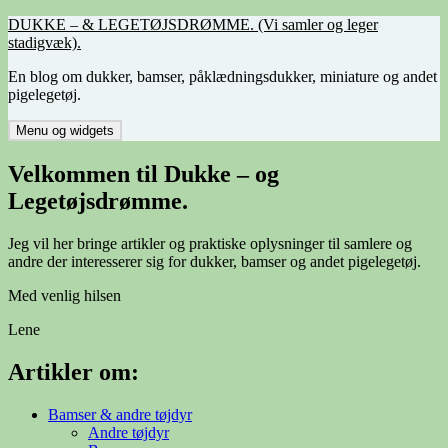
Hop
DUKKE – & LEGETØJSDRØMME. (Vi samler og leger
til
stadigvæk).
indhold
En blog om dukker, bamser, påklædningsdukker, miniature og andet
pigelegetøj.
Menu og widgets
Velkommen til Dukke – og
Legetøjsdrømme.
Jeg vil her bringe artikler og praktiske oplysninger til samlere og
andre der interesserer sig for dukker, bamser og andet pigelegetøj.
Med venlig hilsen
Lene
Artikler om:
Bamser & andre tøjdyr
Andre tøjdyr