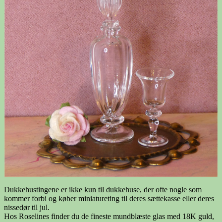
Dukkehustingene er ikke kun til dukkehuse, der ofte nogle som
kommer forbi og køber miniatureting til deres sættekasse eller deres
nissedør til jul.
Hos Roselines finder du de fineste mundblæste glas med 18K guld,