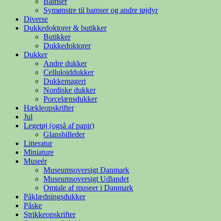
Bamser
Symønstre til bamser og andre tøjdyr
Diverse
Dukkedoktorer & butikker
Butikker
Dukkedoktorer
Dukker
Andre dukker
Celluloiddukker
Dukkemageri
Nordiske dukker
Porcelænsdukker
Hækleopskrifter
Jul
Legetøj (også af papir)
Glansbilleder
Litteratur
Miniature
Museér
Museumsoversigt Danmark
Museumsoversigt Udlandet
Omtale af museer i Danmark
Påklædningsdukker
Påske
Strikkeopskrifter