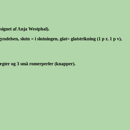
esignet af Anja Westphal).
elsen, slutn = i slutningen, glat= glatstrikning (1 p r, 1 p v),
å hægter og 3 små romerperler (knapper).