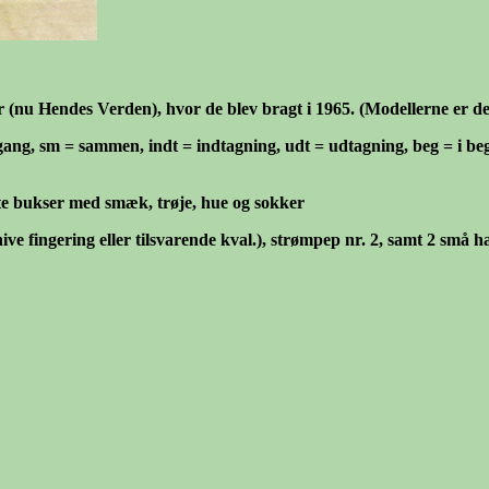
der (nu Hendes Verden), hvor de blev bragt i 1965. (Modellerne er d
ang, sm = sammen, indt = indtagning, udt = udtagning, beg = i begynd
rte bukser med smæk, trøje, hue og sokker
ehive fingering eller tilsvarende kval.), strømpep nr. 2, samt 2 sm