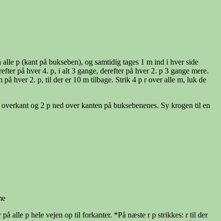
å alle p (kant på bukseben), og samtidig tages 1 m ind i hver side
efter på hver 4. p, i alt 3 gange, derefter på hver 2. p 3 gange mere.
 på hver 2. p, til der er 10 m tilbage. Strik 4 p r over alle m, luk de
ts overkant og 2 p ned over kanten på buksebenenes. Sy krogen til en
me
å alle p hele vejen op til forkanter. *På næste r p strikkes: r til der