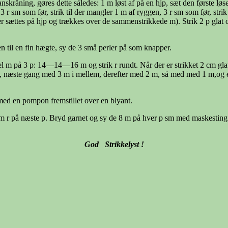
nskråning, gøres dette således: 1 m løst af på en hjp, sæt den første lø
 r sm som før, strik til der mangler 1 m af ryggen, 3 r sm som før, stri
r sættes på hjp og trækkes over de sammenstrikkede m). Strik 2 p glat og
til en fin hægte, sy de 3 små perler på som knapper.
del m på 3 p: 14—14—16 m og strik r rundt. Når der er strikket 2 cm gla
g, næste gang med 3 m i mellem, derefter med 2 m, så med med 1 m,og e
ed en pompon fremstillet over en blyant.
k 8 m r på næste p. Bryd garnet og sy de 8 m på hver p sm med maskestin
God Strikkelyst !