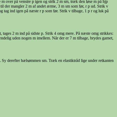
se m over på venstre p igen og strik 2 m sm, træk den løse m på hjp
k til der mangler 2 m af andet ærme, 3 m sm som før, r p ud. Strik v
 tag ind igen på næste r p som før. Strik v tilbage, 1 p r og luk på
t, tages 2 m ind på sidste p. Strik 4 omg mere. På næste omg strikkes:
ndelig uden nogen m imellem. Når der er 7 m tilbage, brydes garnet,
g. Sy derefter hælsømmen sm. Træk en elastiktråd lige under retkanten