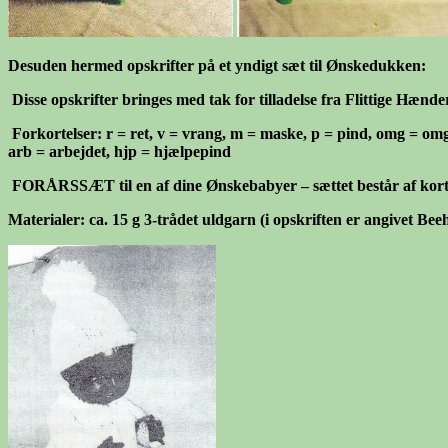
Desuden hermed opskrifter på et yndigt sæt til Ønskedukken:
Disse opskrifter bringes med tak for tilladelse fra Flittige Hæn
Forkortelser
: r = ret, v = vrang, m = maske, p = pind, omg = omg
arb = arbejdet, hjp = hjælpepind
FORÅRSSÆT til en af dine Ønskebabyer
– sættet består af ko
Materialer
: ca. 15 g 3-trådet uldgarn (i opskriften er angivet Be