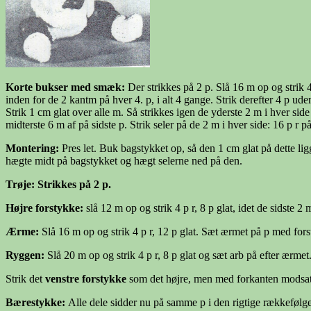
Korte bukser med smæk
:
Der strikkes på 2 p. Slå 16 m op og strik 4
inden for de 2 kantm på hver 4. p, i alt 4 gange. Strik derefter 4 p ud
Strik 1 cm glat over alle m. Så strikkes igen de yderste 2 m i hver side 
midterste 6 m af på sidste p. Strik seler på de 2 m i hver side: 16 p r p
Montering:
Pres let. Buk bagstykket op, så den 1 cm glat på dette l
hægte midt på bagstykket og hægt selerne ned på den.
Trøje
: Strikkes på 2 p.
Højre forstykke:
slå 12 m op og strik 4 p r, 8 p glat, idet de sidste 2 
Ærme:
Slå 16 m op og strik 4 p r, 12 p glat. Sæt ærmet på p med for
Ryggen:
Slå 20 m op og strik 4 p r, 8 p glat og sæt arb på efter ærmet
Strik det
venstre forstykke
som det højre, men med forkanten modsat, 
Bærestykke:
Alle dele sidder nu på samme p i den rigtige rækkefølge. S