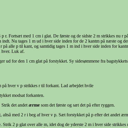
 p r. Fortsæt med 1 cm i glat. De første og de sidste 2 m strikkes nu r p
en indt. Nu tages 1 m ud i hver side inden for de 2 kantm på næste og der
r på alle p til kant, og samtidig tages 1 m ind i hver side inden for kantm
å hver. Luk af.
igger ud for den 1 cm glat på forstykket. Sy sidesømmene fra bagstykke
m på hver v p strikkes r til forkant. Lad arbejdet hvile
stykket modsat forkanten.
. Strik det andet
ærme
som det første og sæt det på efter ryggen.
altså med 2 r i beg af hver v p. Sæt forstykket på p efter det andet ær
trik 2 p glat over alle m, idet dog de yderste 2 m i hver side strikkes r p