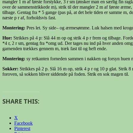
mangler 1 m af første forstykke, 3 r sm (ønsker man en særlig fin ragla
over de sammenstrikkede m), strik til der mangler 2 m af første ærme, 3
tilbage. Gentag fra * 5 gange (pas på, at det hele tiden er samme m, de
næste p r af, forholdsvis fast.
Montering:
Pres let. Sy side– og ærmesømme. Luk halsen med krogen 
Hue
:
Strikkes på 4 p: Slå 44 m op og strik 4 p r frem og tilbage. For
*4 r, 2 r sm, gentag fra *omg ud. Der tages nu ind på hver anden om
garnenden trækkes gennem m, træk fast til og heft ende.
Montering:
sy retkanten forneden sammen i nakken og forsyn huen m
Sokker
:
Strikkes på 2 p. Slå 16 m op, strik 4 p r og 10 p glat. Stri
foroven, så sokken bliver siddende på foden. Strik en sok magen til.
SHARE THIS:
X
Facebook
Pinterest