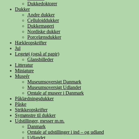
Dukkedoktorer
Dukker
Andre dukker
Celluloiddukker
Dukkemageri
Nordiske dukker
Porcelænsdukker
Hækleopskrifter
Jul
Legetøj (også af papir)
Glansbilleder
Litteratur
Miniature
Museér
Museumsoversigt Danmark
Museumsoversigt Udlandet
Omtale af museer i Danmark
Påklædningsdukker
Påske
Strikkeopskrifter
Symønstre til dukker
Udstillinger, messer m.m.
Danmark
Omtale af udstillinger i ind – og udland
Udlandet