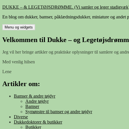
Hop
DUKKE – & LEGETØJSDRØMME. (Vi samler og leger stadigvæk)
til
En blog om dukker, bamser, påklædningsdukker, miniature og andet p
indhold
Menu og widgets
Velkommen til Dukke – og Legetøjsdrømm
Jeg vil her bringe artikler og praktiske oplysninger til samlere og andr
Med venlig hilsen
Lene
Artikler om:
Bamser & andre tøjdyr
Andre tøjdyr
Bamser
Symønstre til bamser og andre tøjdyr
Diverse
Dukkedoktorer & butikker
Butikker