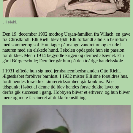
Elli Riehl.
Den 19. december 1902 modtog Urgan-familien fra Villach, en gave
fra Christkindl: Elli Riehl blev født. Elli forbandt altid sin barndom
med sommer og sol. Hun tager på mange vandreture og er ude i
naturen med sin elskede hund. I skolen opdagede hun sin passion
for dukker. Men i 1914 begyndte krigen og dermed afsavnet. Elli
går i Bürgerschule; Derefter går hun på den toårige handelsskole.
I 1931 giftede hun sig med jernbaneembedsmanden Otto Riehl.
Ægteskabet forbliver barnløst. I 1932 mister Elli sine forældres hus,
fordi hendes forældres tømrervirksomhed går konkurs. På et
tidspunkt i løbet af denne tid blev hendes første dukke lavet og
derfra gik succesen i gang. Hobbyen bliver et erhverv, og hun bliver
mere og mere fascineret af dukkefremstilling.