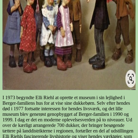
I 1973 begyndte Elli Riehl at oprette et museum i sin lejlighed i
Berger-familiens hus for at vise sine dukkebørn. Selv efter hendes
død i 1977 fortsatte interessen for hendes livsværk, og det lille
museum blev generøst genopbygget af Berger-familien i 1990 og
1999. I dag er det en moderne oplevelsesverden på to niveauer. Ud
over de kærligt arrangerede 700 dukker, der bringer besøgende
tættere på landdistrikterne i regionen, fortæller en del af udstillingen
Elli Riehls fascinerende livshistorie og viser hendes værktøjer, som