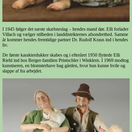
I 1945 følger det næste skæbneslag – hendes mand dør. Elli forlader
Villach og vælger stilheden i landdistrikternes afsondrethed. Samme
år kommer hendes fremtidige partner Dr. Rudolf Kraus ind i hendes
liv.
De første karakterdukker skabes og i efteråret 1950 flyttede Elli
Riehl ind hos Berger-familien Printschler i Winklern. I 1969 modtog
kunstneren, en blomsterhave bag gården, hvor hun kunne hvile og
slappe af fra arbejdet.