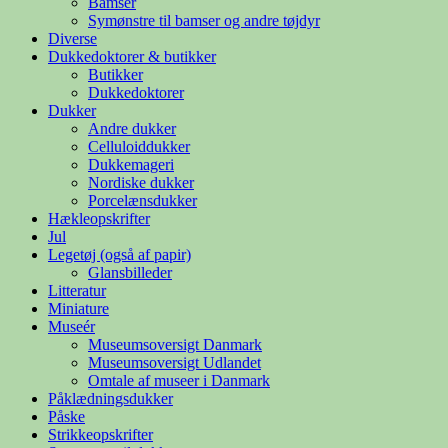
Bamser
Symønstre til bamser og andre tøjdyr
Diverse
Dukkedoktorer & butikker
Butikker
Dukkedoktorer
Dukker
Andre dukker
Celluloiddukker
Dukkemageri
Nordiske dukker
Porcelænsdukker
Hækleopskrifter
Jul
Legetøj (også af papir)
Glansbilleder
Litteratur
Miniature
Museér
Museumsoversigt Danmark
Museumsoversigt Udlandet
Omtale af museer i Danmark
Påklædningsdukker
Påske
Strikkeopskrifter